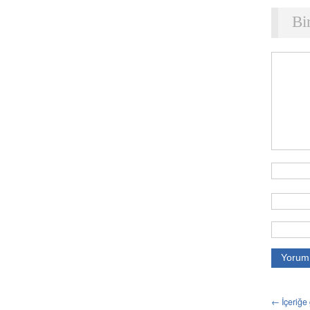
Bi
← İçeriğe 