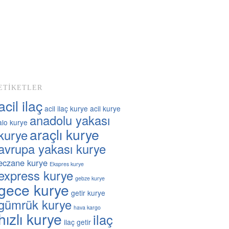
ETIKETLER
acil ilaç
acil ilaç kurye
acil kurye
anadolu yakası
alo kurye
araçlı kurye
kurye
avrupa yakası kurye
eczane kurye
Ekspres kurye
express kurye
gebze kurye
gece kurye
getir kurye
gümrük kurye
hava kargo
hızlı kurye
ilaç
ilaç getir