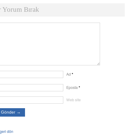
r Yorum Bırak
Ad
*
Eposta
*
Web site
geri dön