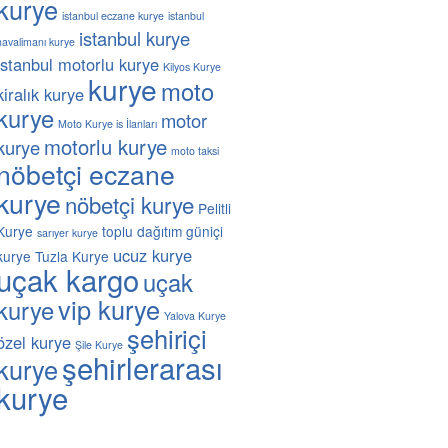
kurye
istanbul eczane kurye
istanbul
istanbul kurye
havalimanı kurye
istanbul motorlu kurye
Kilyos Kurye
kurye
moto
kiralık kurye
kurye
motor
Moto Kurye is İlanları
motorlu kurye
kurye
moto taksi
nöbetçi eczane
kurye
nöbetçi kurye
Pelitli
Kurye
toplu dağıtım güniçi
sarıyer kurye
ucuz kurye
kurye
Tuzla Kurye
uçak kargo
uçak
vip kurye
kurye
Yalova Kurye
şehiriçi
özel kurye
Şile Kurye
şehirlerarası
kurye
kurye