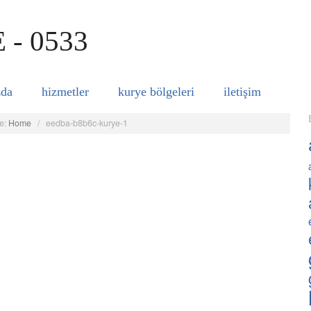
zda
hizmetler
kurye bölgeleri
i̇letişim
e:
Home
/
eedba-b8b6c-kurye-1