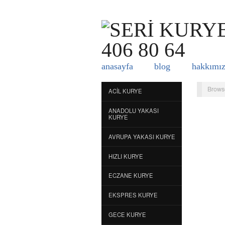
anasayfa
blog
hakkımı
Brows
ACIL KURYE
ANADOLU YAKASI
KURYE
AVRUPA YAKASI KURYE
HIZLI KURYE
ECZANE KURYE
EKSPRES KURYE
GECE KURYE