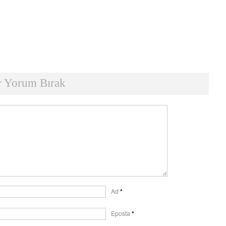
r Yorum Bırak
Ad
*
Eposta
*