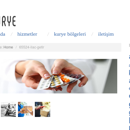
zda
hizmetler
kurye bölgeleri
i̇letişim
e:
Home
/
65524-ilac-getir