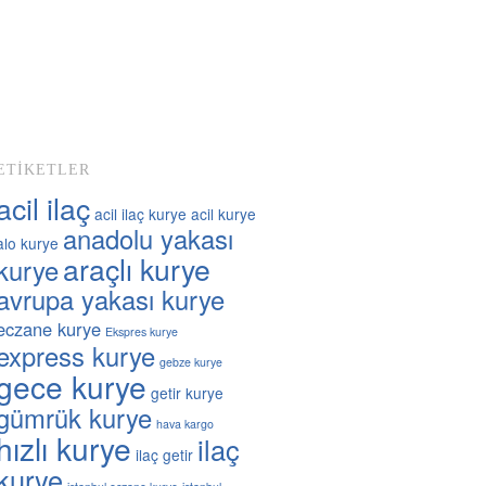
ETIKETLER
acil ilaç
acil ilaç kurye
acil kurye
anadolu yakası
alo kurye
araçlı kurye
kurye
avrupa yakası kurye
eczane kurye
Ekspres kurye
express kurye
gebze kurye
gece kurye
getir kurye
gümrük kurye
hava kargo
hızlı kurye
ilaç
ilaç getir
kurye