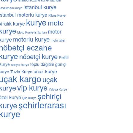
istanbul eczane kurye
istanbul
istanbul kurye
havalimanı kurye
istanbul motorlu kurye
Kilyos Kurye
kurye
moto
kiralık kurye
kurye
motor
Moto Kurye is İlanları
motorlu kurye
kurye
moto taksi
nöbetçi eczane
kurye
nöbetçi kurye
Pelitli
Kurye
toplu dağıtım güniçi
sarıyer kurye
ucuz kurye
kurye
Tuzla Kurye
uçak kargo
uçak
vip kurye
kurye
Yalova Kurye
şehiriçi
özel kurye
Şile Kurye
şehirlerarası
kurye
kurye