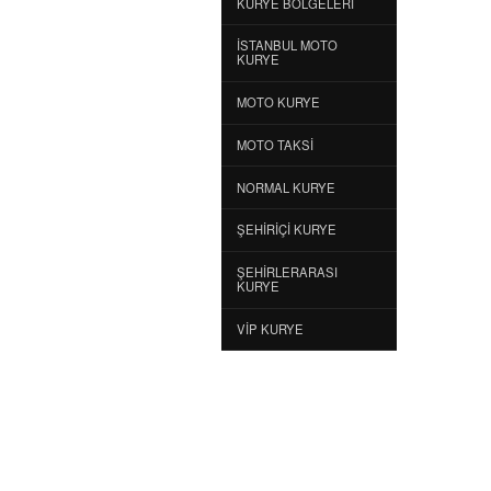
KURYE BÖLGELERI
İSTANBUL MOTO
KURYE
MOTO KURYE
MOTO TAKSI
NORMAL KURYE
ŞEHIRIÇI KURYE
ŞEHIRLERARASI
KURYE
VIP KURYE