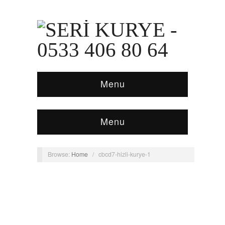
Menu
Menu
Browse:
Home
/
cbcd7-hizli-kurye-1