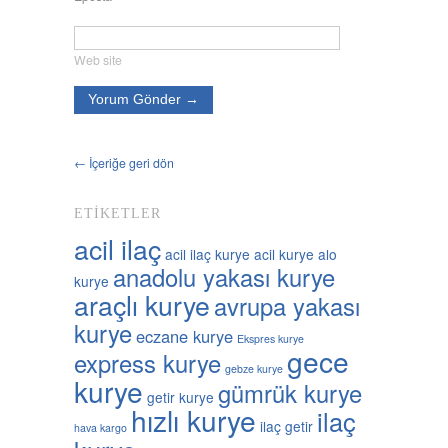
Web site
← İçeriğe geri dön
ETIKETLER
acil ilaç
acil ilaç kurye
acil kurye
alo
anadolu yakası kurye
kurye
araçlı kurye
avrupa yakası
kurye
eczane kurye
Ekspres kurye
gece
express kurye
gebze kurye
kurye
gümrük kurye
getir kurye
hızlı kurye
ilaç
ilaç getir
hava kargo