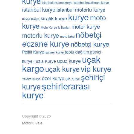
kurye
istanbul eczane kurye
istanbul havalimanı kurye
istanbul kurye
istanbul motorlu kurye
kurye
moto
kiralık kurye
Kilyos Kurye
kurye
motor kurye
Moto Kurye is İlanları
nöbetçi
motorlu kurye
moto taksi
eczane kurye
nöbetçi kurye
Pelitli Kurye
toplu dağıtım güniçi
sarıyer kurye
uçak
ucuz kurye
kurye
Tuzla Kurye
kargo
vip kurye
uçak kurye
şehiriçi
özel kurye
Yalova Kurye
Şile Kurye
şehirlerarası
kurye
kurye
Copyright © 2026
Motorlu Vale
.