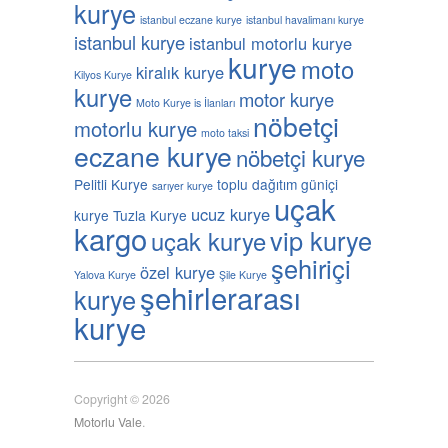
kurye
istanbul eczane kurye
istanbul havalimanı kurye
istanbul kurye
istanbul motorlu kurye
kurye
moto
kiralık kurye
Kilyos Kurye
kurye
motor kurye
Moto Kurye is İlanları
nöbetçi
motorlu kurye
moto taksi
eczane kurye
nöbetçi kurye
Pelitli Kurye
toplu dağıtım güniçi
sarıyer kurye
uçak
ucuz kurye
kurye
Tuzla Kurye
kargo
vip kurye
uçak kurye
şehiriçi
özel kurye
Yalova Kurye
Şile Kurye
şehirlerarası
kurye
kurye
Copyright © 2026
Motorlu Vale
.