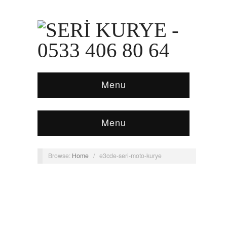
Menu
Menu
Browse:
Home
/
e3cde-seri-moto-kurye