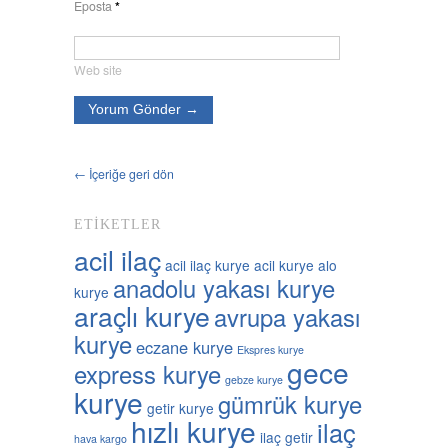
Eposta
*
Web site
← İçeriğe geri dön
ETIKETLER
acil ilaç
acil ilaç kurye
acil kurye
alo
anadolu yakası kurye
kurye
araçlı kurye
avrupa yakası
kurye
eczane kurye
Ekspres kurye
gece
express kurye
gebze kurye
kurye
gümrük kurye
getir kurye
hızlı kurye
ilaç
ilaç getir
hava kargo