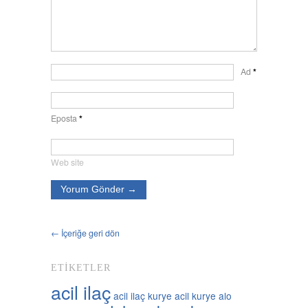
Ad
*
Eposta
*
Web site
← İçeriğe geri dön
ETIKETLER
acil ilaç
acil ilaç kurye
acil kurye
alo