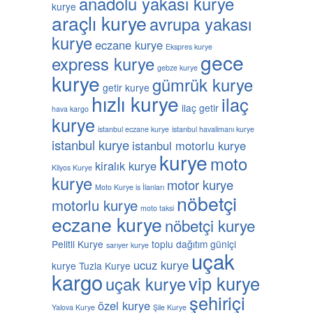
anadolu yakası kurye
kurye
araçlı kurye
avrupa yakası
kurye
eczane kurye
Ekspres kurye
gece
express kurye
gebze kurye
kurye
gümrük kurye
getir kurye
hızlı kurye
ilaç
ilaç getir
hava kargo
kurye
istanbul eczane kurye
istanbul havalimanı kurye
istanbul kurye
istanbul motorlu kurye
kurye
moto
kiralık kurye
Kilyos Kurye
kurye
motor kurye
Moto Kurye is İlanları
nöbetçi
motorlu kurye
moto taksi
eczane kurye
nöbetçi kurye
Pelitli Kurye
toplu dağıtım güniçi
sarıyer kurye
uçak
ucuz kurye
kurye
Tuzla Kurye
kargo
vip kurye
uçak kurye
şehiriçi
özel kurye
Yalova Kurye
Şile Kurye