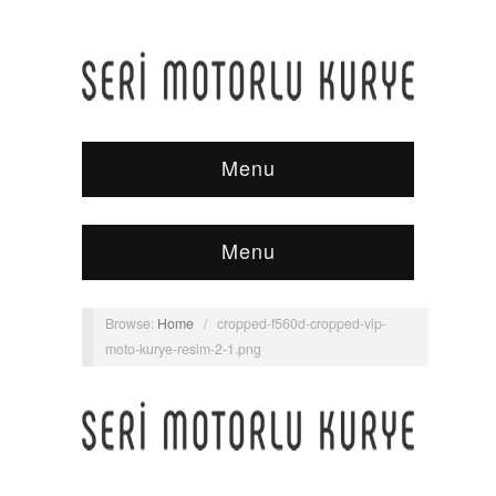
Menu
Menu
Browse:
Home
/
cropped-f560d-cropped-vip-
moto-kurye-resim-2-1.png