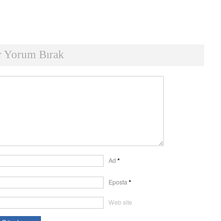
r Yorum Bırak
Ad
*
Eposta
*
Web site