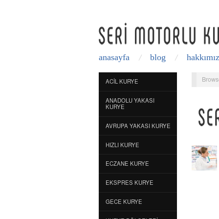
anasayfa
blog
hakkımı
Brows
ACIL KURYE
ANADOLU YAKASI
KURYE
AVRUPA YAKASI KURYE
HIZLI KURYE
ECZANE KURYE
EKSPRES KURYE
GECE KURYE