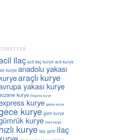
ETIKETLER
acil ilaç
acil ilaç kurye
acil kurye
anadolu yakası
alo kurye
araçlı kurye
kurye
avrupa yakası kurye
eczane kurye
Ekspres kurye
express kurye
gebze kurye
gece kurye
getir kurye
gümrük kurye
hava kargo
hızlı kurye
ilaç
ilaç getir
kurye