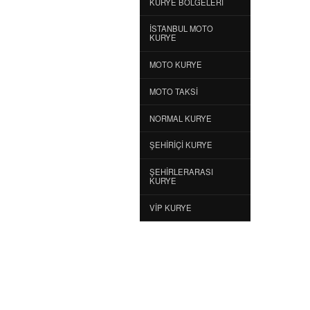
KURYE BÖLGELERI
İSTANBUL MOTO
KURYE
MOTO KURYE
MOTO TAKSI
NORMAL KURYE
ŞEHIRIÇI KURYE
ŞEHIRLERARASI
KURYE
VIP KURYE