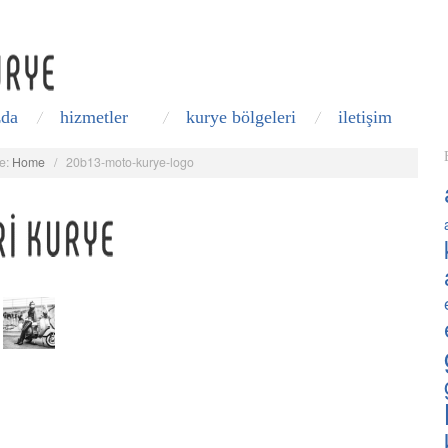
zda
hizmetler
kurye bölgeleri
i̇letişim
e:
Home
/
20b13-moto-kurye-logo