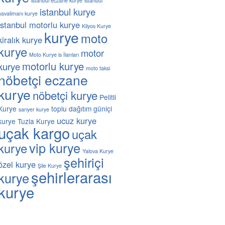
istanbul eczane kurye
istanbul
istanbul kurye
havalimanı kurye
istanbul motorlu kurye
Kilyos Kurye
kurye
moto
kiralık kurye
kurye
motor
Moto Kurye is İlanları
motorlu kurye
kurye
moto taksi
nöbetçi eczane
kurye
nöbetçi kurye
Pelitli
Kurye
toplu dağıtım güniçi
sarıyer kurye
ucuz kurye
kurye
Tuzla Kurye
uçak kargo
uçak
vip kurye
kurye
Yalova Kurye
şehiriçi
özel kurye
Şile Kurye
şehirlerarası
kurye
kurye