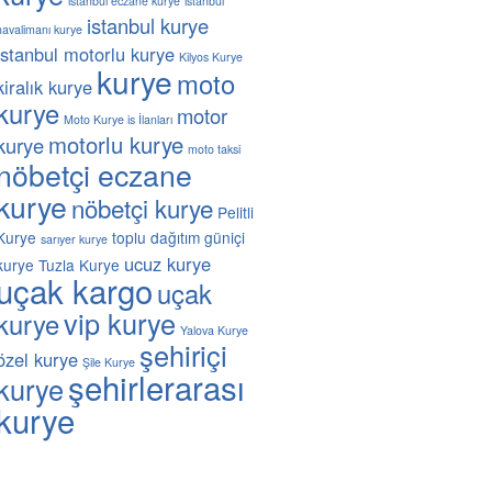
istanbul eczane kurye
istanbul
istanbul kurye
havalimanı kurye
istanbul motorlu kurye
Kilyos Kurye
kurye
moto
kiralık kurye
kurye
motor
Moto Kurye is İlanları
motorlu kurye
kurye
moto taksi
nöbetçi eczane
kurye
nöbetçi kurye
Pelitli
Kurye
toplu dağıtım güniçi
sarıyer kurye
ucuz kurye
kurye
Tuzla Kurye
uçak kargo
uçak
vip kurye
kurye
Yalova Kurye
şehiriçi
özel kurye
Şile Kurye
şehirlerarası
kurye
kurye