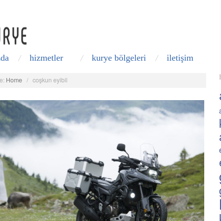
zda
hizmetler
kurye bölgeleri
i̇letişim
e:
Home
/
coşkun eyibil