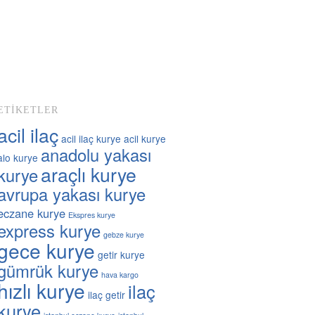
ETIKETLER
acil ilaç
acil ilaç kurye
acil kurye
anadolu yakası
alo kurye
araçlı kurye
kurye
avrupa yakası kurye
eczane kurye
Ekspres kurye
express kurye
gebze kurye
gece kurye
getir kurye
gümrük kurye
hava kargo
hızlı kurye
ilaç
ilaç getir
kurye