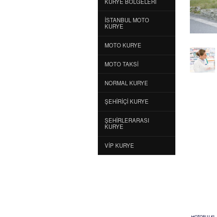
KURYE BÖLGELERI
İSTANBUL MOTO
KURYE
MOTO KURYE
MOTO TAKSI
NORMAL KURYE
ŞEHIRIÇI KURYE
ŞEHIRLERARASI
KURYE
VIP KURYE