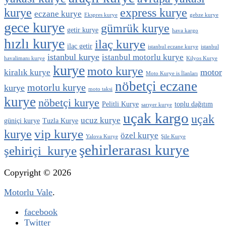
kurye
express kurye
eczane kurye
Ekspres kurye
gebze kurye
gece kurye
gümrük kurye
getir kurye
hava kargo
hızlı kurye
ilaç kurye
ilaç getir
istanbul eczane kurye
istanbul
istanbul kurye
istanbul motorlu kurye
havalimanı kurye
Kilyos Kurye
kurye
moto kurye
motor
kiralık kurye
Moto Kurye is İlanları
nöbetçi eczane
motorlu kurye
kurye
moto taksi
kurye
nöbetçi kurye
Pelitli Kurye
toplu dağıtım
sarıyer kurye
uçak kargo
uçak
ucuz kurye
güniçi kurye
Tuzla Kurye
vip kurye
kurye
özel kurye
Yalova Kurye
Şile Kurye
şehirlerarası kurye
şehiriçi kurye
Copyright © 2026
Motorlu Vale
.
facebook
Twitter