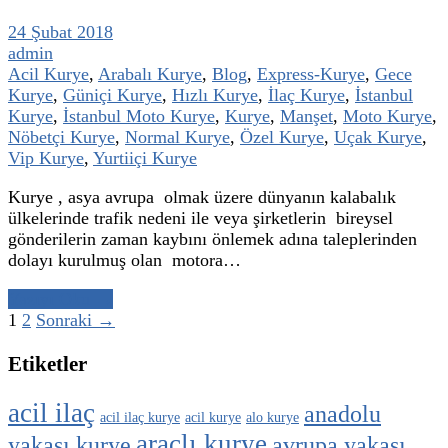
24 Şubat 2018
admin
Acil Kurye
,
Arabalı Kurye
,
Blog
,
Express-Kurye
,
Gece
Kurye
,
Güniçi Kurye
,
Hızlı Kurye
,
İlaç Kurye
,
İstanbul
Kurye
,
İstanbul Moto Kurye
,
Kurye
,
Manşet
,
Moto Kurye
,
Nöbetçi Kurye
,
Normal Kurye
,
Özel Kurye
,
Uçak Kurye
,
Vip Kurye
,
Yurtiiçi Kurye
Kurye , asya avrupa olmak üzere dünyanın kalabalık
ülkelerinde trafik nedeni ile veya şirketlerin bireysel
gönderilerin zaman kaybını önlemek adına taleplerinden
dolayı kurulmuş olan motora…
Yazıyı Oku →
1
2
Sonraki →
Etiketler
acil ilaç
anadolu
acil ilaç kurye
acil kurye
alo kurye
araçlı kurye
yakası kurye
avrupa yakası