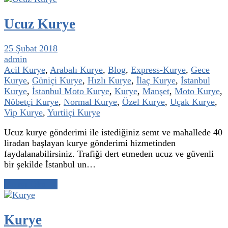
Ucuz Kurye
25 Şubat 2018
admin
Acil Kurye
,
Arabalı Kurye
,
Blog
,
Express-Kurye
,
Gece
Kurye
,
Güniçi Kurye
,
Hızlı Kurye
,
İlaç Kurye
,
İstanbul
Kurye
,
İstanbul Moto Kurye
,
Kurye
,
Manşet
,
Moto Kurye
,
Nöbetçi Kurye
,
Normal Kurye
,
Özel Kurye
,
Uçak Kurye
,
Vip Kurye
,
Yurtiiçi Kurye
Ucuz kurye gönderimi ile istediğiniz semt ve mahallede 40
liradan başlayan kurye gönderimi hizmetinden
faydalanabilirsiniz. Trafiği dert etmeden ucuz ve güvenli
bir şekilde İstanbul un…
Yazıyı Oku →
Kurye