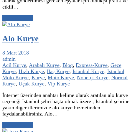
olarak gönderilmesi gereken eşyalar için oldukça pratik ve
etkili…
Yazıyı Oku →
Alo Kurye
8 Mart 2018
admin
Acil Kurye
,
Arabalı Kurye
,
Blog
,
Express-Kurye
,
Gece
Kurye
,
Hızlı Kurye
,
İlaç Kurye
,
İstanbul Kurye
,
İstanbul
Moto Kurye
,
Kurye
,
Moto Kurye
,
Nöbetçi Kurye
,
Normal
Kurye
,
Uçak Kurye
,
Vip Kurye
İnternet üzerinden anahtar kelime olarak aratılan alo kurye
seçeneği İstanbul şehri başta olmak üzere , İstanbul şehrine
yakın diğer illerimizde alo kurye hizmetinden
faydalanabilirsiniz. Alo…
Yazıyı Oku →