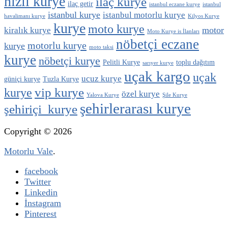
hızlı kurye
ilaç kurye
ilaç getir
istanbul eczane kurye
istanbul
istanbul kurye
istanbul motorlu kurye
havalimanı kurye
Kilyos Kurye
kurye
moto kurye
motor
kiralık kurye
Moto Kurye is İlanları
nöbetçi eczane
motorlu kurye
kurye
moto taksi
kurye
nöbetçi kurye
Pelitli Kurye
toplu dağıtım
sarıyer kurye
uçak kargo
uçak
ucuz kurye
güniçi kurye
Tuzla Kurye
vip kurye
kurye
özel kurye
Yalova Kurye
Şile Kurye
şehirlerarası kurye
şehiriçi kurye
Copyright © 2026
Motorlu Vale
.
facebook
Twitter
Linkedin
İnstagram
Pinterest