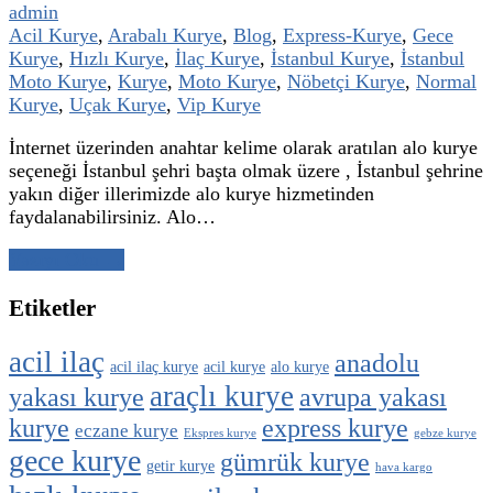
admin
Acil Kurye
,
Arabalı Kurye
,
Blog
,
Express-Kurye
,
Gece
Kurye
,
Hızlı Kurye
,
İlaç Kurye
,
İstanbul Kurye
,
İstanbul
Moto Kurye
,
Kurye
,
Moto Kurye
,
Nöbetçi Kurye
,
Normal
Kurye
,
Uçak Kurye
,
Vip Kurye
İnternet üzerinden anahtar kelime olarak aratılan alo kurye
seçeneği İstanbul şehri başta olmak üzere , İstanbul şehrine
yakın diğer illerimizde alo kurye hizmetinden
faydalanabilirsiniz. Alo…
Yazıyı Oku →
Etiketler
acil ilaç
anadolu
acil ilaç kurye
acil kurye
alo kurye
araçlı kurye
yakası kurye
avrupa yakası
kurye
express kurye
eczane kurye
Ekspres kurye
gebze kurye
gece kurye
gümrük kurye
getir kurye
hava kargo