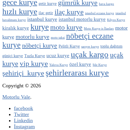
gece kurye
gümrük kurye
getir kurye
hava kargo
hızlı kurye
ilaç kurye
ilaç getir
istanbul eczane kurye
istanbul
istanbul kurye
istanbul motorlu kurye
havalimanı kurye
Kilyos Kurye
kurye
moto kurye
motor
kiralık kurye
Moto Kurye is İlanları
nöbetçi eczane
motorlu kurye
kurye
moto taksi
kurye
nöbetçi kurye
Pelitli Kurye
toplu dağıtım
sarıyer kurye
uçak kargo
uçak
ucuz kurye
güniçi kurye
Tuzla Kurye
vip kurye
kurye
özel kurye
Yalova Kurye
Şile Kurye
şehirlerarası kurye
şehiriçi kurye
Copyright © 2026
Motorlu Vale
.
facebook
Twitter
Linkedin
İnstagram