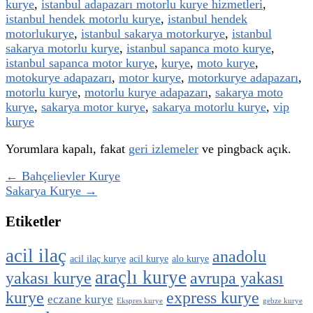
kurye
,
istanbul adapazarı motorlu kurye hizmetleri
,
istanbul hendek motorlu kurye
,
istanbul hendek
motorlukurye
,
istanbul sakarya motorkurye
,
istanbul
sakarya motorlu kurye
,
istanbul sapanca moto kurye
,
istanbul sapanca motor kurye
,
kurye
,
moto kurye
,
motokurye adapazarı
,
motor kurye
,
motorkurye adapazarı
,
motorlu kurye
,
motorlu kurye adapazarı
,
sakarya moto
kurye
,
sakarya motor kurye
,
sakarya motorlu kurye
,
vip
kurye
Yorumlara kapalı, fakat
geri izlemeler
ve pingback açık.
← Bahçelievler Kurye
Sakarya Kurye →
Etiketler
acil ilaç
anadolu
acil ilaç kurye
acil kurye
alo kurye
araçlı kurye
yakası kurye
avrupa yakası
kurye
express kurye
eczane kurye
Ekspres kurye
gebze kurye