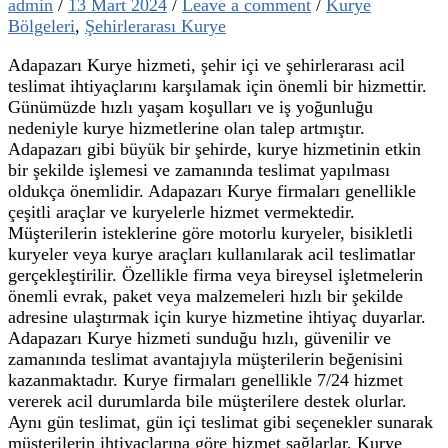
admin
/
13 Mart 2024
/
Leave a comment
/
Kurye
Bölgeleri
,
Şehirlerarası Kurye
Adapazarı Kurye hizmeti, şehir içi ve şehirlerarası acil
teslimat ihtiyaçlarını karşılamak için önemli bir hizmettir.
Günümüzde hızlı yaşam koşulları ve iş yoğunluğu
nedeniyle kurye hizmetlerine olan talep artmıştır.
Adapazarı gibi büyük bir şehirde, kurye hizmetinin etkin
bir şekilde işlemesi ve zamanında teslimat yapılması
oldukça önemlidir. Adapazarı Kurye firmaları genellikle
çeşitli araçlar ve kuryelerle hizmet vermektedir.
Müşterilerin isteklerine göre motorlu kuryeler, bisikletli
kuryeler veya kurye araçları kullanılarak acil teslimatlar
gerçekleştirilir. Özellikle firma veya bireysel işletmelerin
önemli evrak, paket veya malzemeleri hızlı bir şekilde
adresine ulaştırmak için kurye hizmetine ihtiyaç duyarlar.
Adapazarı Kurye hizmeti sunduğu hızlı, güvenilir ve
zamanında teslimat avantajıyla müşterilerin beğenisini
kazanmaktadır. Kurye firmaları genellikle 7/24 hizmet
vererek acil durumlarda bile müşterilere destek olurlar.
Aynı gün teslimat, gün içi teslimat gibi seçenekler sunarak
müşterilerin ihtiyaçlarına göre hizmet sağlarlar. Kurye