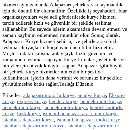
hizmeti aynı zamanda Adapazarı şehirlerarası taşımacılık
için de önemli bir alternatiftir. Özellikle iş seyahatleri, fuar
organizasyonları veya acil gönderilerde kurye hizmeti
tercih edilerek hızlı ve güvenilir bir şekilde teslimat
sağlanabilir. Bu sayede işlerin aksamadan devam etmesi ve
zaman kaybının önlenmesi mümkün olur. Sonuç olarak,
Adapazarı Kurye hizmeti şehir içi ve şehirlerarası hızlı
teslimat ihtiyaçlarını karşılayan önemli bir hizmettir.
Müşteri odaklı çalışma anlayışıyla hızlı, güvenilir ve
zamanında teslimat sağlayan kurye firmaları, işletmeler ve
bireyler için büyük kolaylık sağlar. Adapazarı gibi büyük
bir şehirde kurye hizmetlerinin etkin bir şekilde
kullanılması, işlerin daha verimli ve sorunsuz bir şekilde
yürütülmesine katkı sağlar.Taslağı Düzenle
Etiketler:
adapazarı motorlu kurye
,
antalya kurye
,
Ekspres
kurye
,
express kurye
,
hendek kurye
,
hendek moto kurye
,
hendek motokurye
,
hendek motor kurye
,
hendek motorlu
kurye
,
hızlı kurye
,
istanbul adapazarı arası moto kurye
,
istanbul adapazarı kurye
,
istanbul adapazarı moto kurye
,
istanbul adapazarı motokurye
,
istanbul adapazarı motor