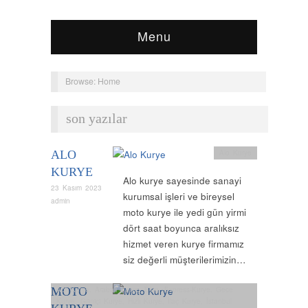
Menu
Browse:
Home
son yazılar
ALO
Alo Kurye
KURYE
Alo kurye sayesinde sanayi
23 Kasım 2023
kurumsal işleri ve bireysel
admin
moto kurye ile yedi gün yirmi
dört saat boyunca aralıksız
hizmet veren kurye firmamız
siz değerli müşterilerimizin…
MOTO
Acil Kurye
,
Arabalı Kurye
,
Blog
,
Express-Kurye
,
Gece
Kurye
,
Güniçi Kurye
,
Hızlı Kurye
,
İlaç Kurye
,
İstanbul