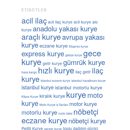
ETIKETLER
acil ilaç
acil ilaç kurye
acil kurye
alo
anadolu yakası kurye
kurye
araçlı kurye
avrupa yakası
kurye
eczane kurye
Ekspres kurye
gece
express kurye
gebze kurye
kurye
gümrük kurye
getir kurye
hızlı kurye
ilaç
ilaç getir
hava kargo
kurye
istanbul eczane kurye
istanbul havalimanı kurye
istanbul kurye
istanbul motorlu kurye
kurye
moto
kiralık kurye
Kilyos Kurye
kurye
motor kurye
Moto Kurye is İlanları
nöbetçi
motorlu kurye
moto taksi
eczane kurye
nöbetçi kurye
Pelitli Kurye
toplu dağıtım güniçi
sarıyer kurye