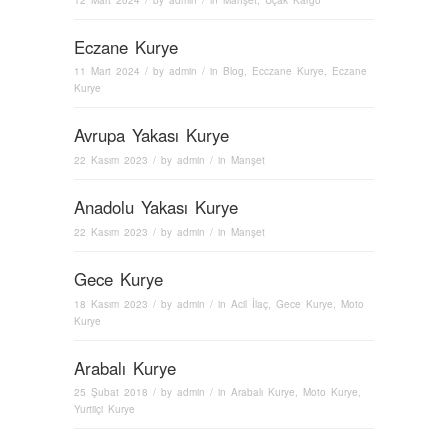
Eczane Kurye
11 Mart 2024
/ by
admin
/ in
Blog
,
Ecczane Kurye
,
Eczane
Kurye
Avrupa Yakası Kurye
22 Kasım 2023
/ by
admin
/ in
Manşet
Anadolu Yakası Kurye
22 Kasım 2023
/ by
admin
/ in
Manşet
Gece Kurye
18 Kasım 2023
/ by
admin
/ in
Acil İlaç
,
Gece Kurye
,
Moto
Kurye
Arabalı Kurye
25 Şubat 2018
/ by
admin
/ in
Arabalı Kurye
,
Moto Kurye
,
Yurtiiçi Kurye