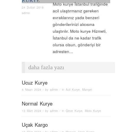
KURYE
Kurye
,
İstanbul Moto Kurye
,
Kurye
,
Moto Kurye
,
Nöbetçi
Moto kurye İstanbul trafiğinde
Kurye
,
Normal Kurye
,
Özel Kurye
,
Uçak Kurye
,
Vip Kurye
,
24 Şubat 2018
acil ulaştırmanız gereken
Yurtiiçi Kurye
admin
evraklarınız yada benzeri
gönderilerinizi alıcısına
ulaştırılır. Moto kurye Hizmeti,
İstanbul da ne kadar trafik
olursa olsun, gönderiyi bir
adresten…
daha fazla yazı
Ucuz Kurye
4 Nisan 2024
/ by
admin
/ in
Acil Kurye
,
Manşet
Normal Kurye
13 Mart 2024
/ by
admin
/ in
Gece Kurye
,
Moto Kurye
Uçak Kargo
12 Mart 2024
/ by
admin
/ in
Manşet
,
Uçak Kargo