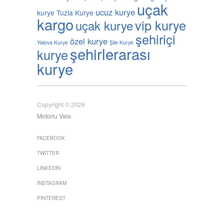
uçak
ucuz kurye
kurye
Tuzla Kurye
kargo
vip kurye
uçak kurye
şehiriçi
özel kurye
Yalova Kurye
Şile Kurye
şehirlerarası
kurye
kurye
Copyright © 2026
Motorlu Vale
.
FACEBOOK
TWITTER
LINKEDIN
İNSTAGRAM
PINTEREST