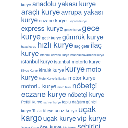
anadolu yakası kurye
kurye
araçlı kurye
avrupa yakası
kurye
eczane kurye
Ekspres kurye
gece
express kurye
gebze kurye
kurye
gümrük kurye
getir kurye
hızlı kurye
ilaç
ilaç getir
hava kargo
kurye
istanbul eczane kurye
istanbul havalimanı kurye
istanbul kurye
istanbul motorlu kurye
kurye
moto
kiralık kurye
Kilyos Kurye
kurye
motor kurye
Moto Kurye is İlanları
nöbetçi
motorlu kurye
moto taksi
eczane kurye
nöbetçi kurye
Pelitli Kurye
toplu dağıtım güniçi
sarıyer kurye
uçak
ucuz kurye
kurye
Tuzla Kurye
kargo
vip kurye
uçak kurye
şehiriçi
özel kurye
Yalova Kurye
Şile Kurye