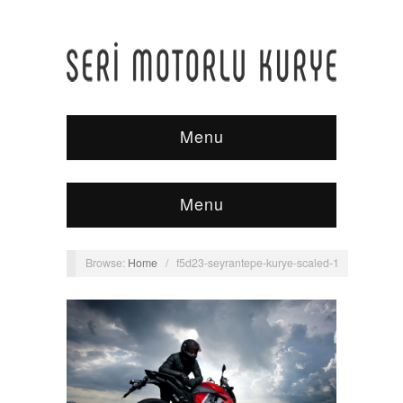
Menu
Menu
Browse:
Home
/
f5d23-seyrantepe-kurye-scaled-1