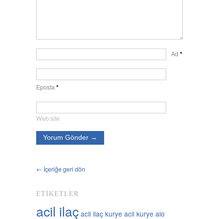
Ad
*
Eposta
*
Web site
← İçeriğe geri dön
ETIKETLER
acil ilaç
acil ilaç kurye
acil kurye
alo