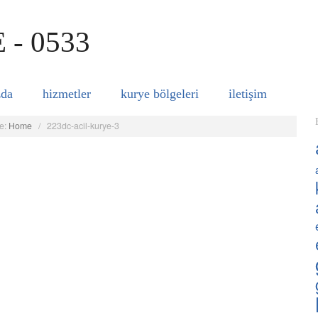
zda
hizmetler
kurye bölgeleri
i̇letişim
e:
Home
/
223dc-acil-kurye-3