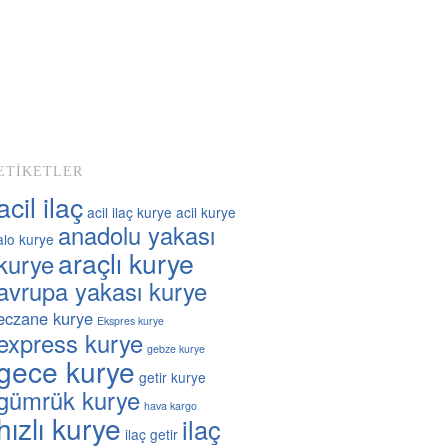
ETIKETLER
acil ilaç
acil ilaç kurye
acil kurye
anadolu yakası
alo kurye
araçlı kurye
kurye
avrupa yakası kurye
eczane kurye
Ekspres kurye
express kurye
gebze kurye
gece kurye
getir kurye
gümrük kurye
hava kargo
hızlı kurye
ilaç
ilaç getir