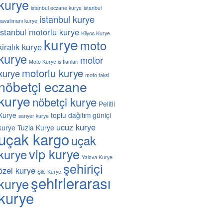
kurye
istanbul eczane kurye
istanbul
istanbul kurye
havalimanı kurye
istanbul motorlu kurye
Kilyos Kurye
kurye
moto
kiralık kurye
kurye
motor
Moto Kurye is İlanları
motorlu kurye
kurye
moto taksi
nöbetçi eczane
kurye
nöbetçi kurye
Pelitli
Kurye
toplu dağıtım güniçi
sarıyer kurye
ucuz kurye
kurye
Tuzla Kurye
uçak kargo
uçak
vip kurye
kurye
Yalova Kurye
şehiriçi
özel kurye
Şile Kurye
şehirlerarası
kurye
kurye