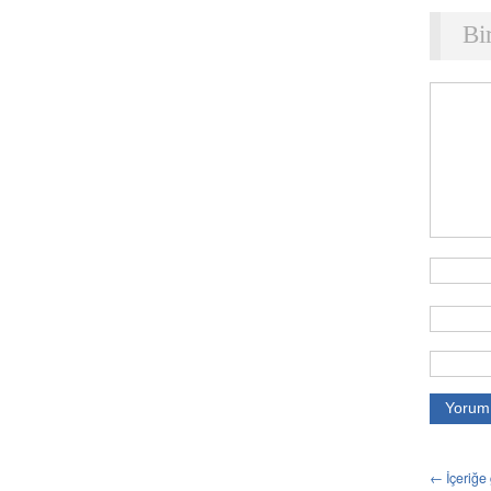
Bi
← İçeriğe 