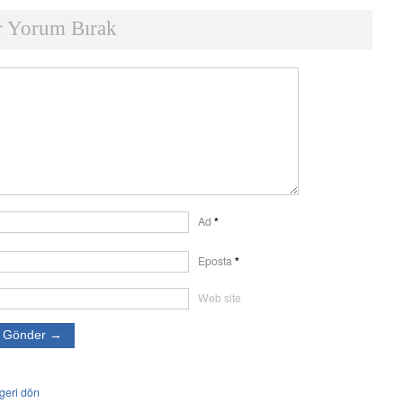
r Yorum Bırak
Ad
*
Eposta
*
Web site
geri dön