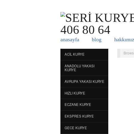
anasayfa
blog
hakkımı
Brows
ACIL KURYE
ANADOLU YAKASI
KURYE
AVRUPA YAKASI KURYE
HIZLI KURYE
ECZANE KURYE
EKSPRES KURYE
GECE KURYE