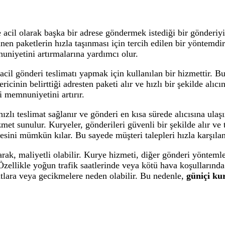
de acil olarak başka bir adrese göndermek istediği bir gönderiyi
n paketlerin hızla taşınması için tercih edilen bir yöntemdir. 
nuniyetini artırmalarına yardımcı olur.
re acil gönderi teslimatı yapmak için kullanılan bir hizmettir.
ricinin belirttiği adresten paketi alır ve hızlı bir şekilde alıcı
ri memnuniyetini artırır.
ızlı teslimat sağlanır ve gönderi en kısa sürede alıcısına ulaşır
izmet sunulur. Kuryeler, gönderileri güvenli bir şekilde alır ve
esini mümkün kılar. Bu sayede müşteri talepleri hızla karşılan
rak, maliyetli olabilir. Kurye hizmeti, diğer gönderi yöntemler
r. Özellikle yoğun trafik saatlerinde veya kötü hava koşulların
matlara veya gecikmelere neden olabilir. Bu nedenle,
güniçi ku