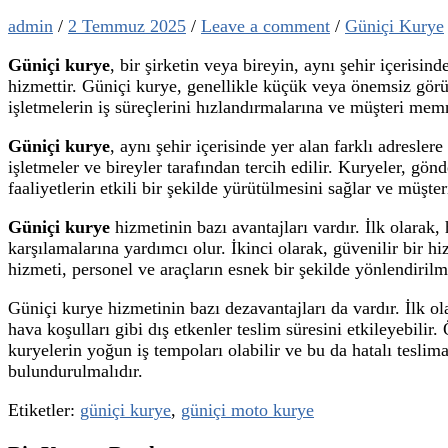
admin
/
2 Temmuz 2025
/
Leave a comment
/
Güniçi Kurye
Güniçi kurye
, bir şirketin veya bireyin, aynı şehir içerisin
hizmettir. Güniçi kurye, genellikle küçük veya önemsiz görüne
işletmelerin iş süreçlerini hızlandırmalarına ve müşteri mem
Güniçi kurye
, aynı şehir içerisinde yer alan farklı adresle
işletmeler ve bireyler tarafından tercih edilir. Kuryeler, gönde
faaliyetlerin etkili bir şekilde yürütülmesini sağlar ve müşte
Güniçi kurye
hizmetinin bazı avantajları vardır. İlk olarak, h
karşılamalarına yardımcı olur. İkinci olarak, güvenilir bir h
hizmeti, personel ve araçların esnek bir şekilde yönlendirilm
Güniçi kurye hizmetinin bazı dezavantajları da vardır. İlk ola
hava koşulları gibi dış etkenler teslim süresini etkileyebili
kuryelerin yoğun iş tempoları olabilir ve bu da hatalı tesli
bulundurulmalıdır.
Etiketler:
güniçi kurye
,
güniçi moto kurye