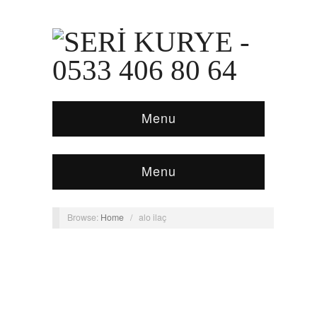
Menu
Menu
Browse:
Home
/
alo ilaç