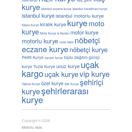
hava kargo
kurye
istanbul eczane kurye
istanbul havalimanı kurye
istanbul kurye
istanbul motorlu kurye
kurye
moto
kiralık kurye
Kilyos Kurye
kurye
motor kurye
Moto Kurye is İlanları
nöbetçi
motorlu kurye
moto taksi
eczane kurye
nöbetçi kurye
Pelitli Kurye
toplu dağıtım güniçi
sarıyer kurye
uçak
ucuz kurye
kurye
Tuzla Kurye
kargo
vip kurye
uçak kurye
şehiriçi
özel kurye
Yalova Kurye
Şile Kurye
şehirlerarası
kurye
kurye
Copyright © 2026
Motorlu Vale
.