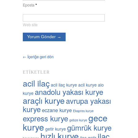
Eposta
*
Web site
← İçeriğe geri dön
ETIKETLER
acil ilaç
acil ilaç kurye
acil kurye
alo
anadolu yakası kurye
kurye
araçlı kurye
avrupa yakası
kurye
eczane kurye
Ekspres kurye
gece
express kurye
gebze kurye
kurye
gümrük kurye
getir kurye
hızlı kurye
ilaç
ilaç getir