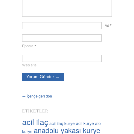
Ad
*
Eposta
*
Web site
← İçeriğe geri dön
ETIKETLER
acil ilaç
acil ilaç kurye
acil kurye
alo
anadolu yakası kurye
kurye