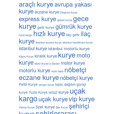
araçlı kurye
avrupa yakası
kurye
eczane kurye
Ekspres kurye
gece
express kurye
gebze kurye
kurye
gümrük kurye
getir kurye
hızlı kurye
ilaç
ilaç getir
hava kargo
kurye
istanbul eczane kurye
istanbul havalimanı kurye
istanbul kurye
istanbul motorlu kurye
kurye
moto
kiralık kurye
Kilyos Kurye
kurye
motor kurye
Moto Kurye is İlanları
nöbetçi
motorlu kurye
moto taksi
eczane kurye
nöbetçi kurye
Pelitli Kurye
toplu dağıtım güniçi
sarıyer kurye
uçak
ucuz kurye
kurye
Tuzla Kurye
kargo
vip kurye
uçak kurye
şehiriçi
özel kurye
Yalova Kurye
Şile Kurye
şehirlerarası
kurye