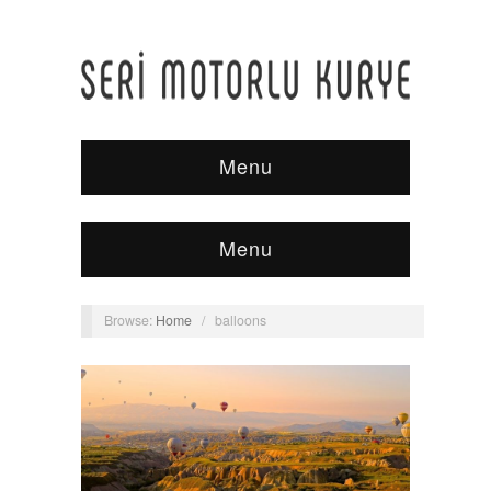
Menu
Menu
Browse:
Home
/
balloons