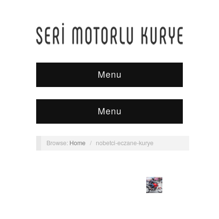
Menu
Menu
Browse:
Home
/
nobetci-eczane-kurye