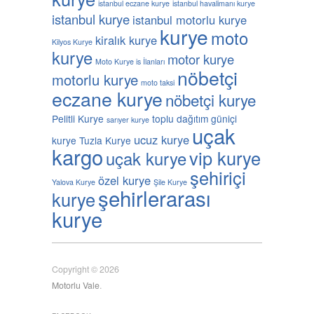
istanbul eczane kurye
istanbul havalimanı kurye
istanbul kurye
istanbul motorlu kurye
kurye
moto
kiralık kurye
Kilyos Kurye
kurye
motor kurye
Moto Kurye is İlanları
nöbetçi
motorlu kurye
moto taksi
eczane kurye
nöbetçi kurye
Pelitli Kurye
toplu dağıtım güniçi
sarıyer kurye
uçak
ucuz kurye
kurye
Tuzla Kurye
kargo
vip kurye
uçak kurye
şehiriçi
özel kurye
Yalova Kurye
Şile Kurye
şehirlerarası
kurye
kurye
Copyright © 2026
Motorlu Vale
.