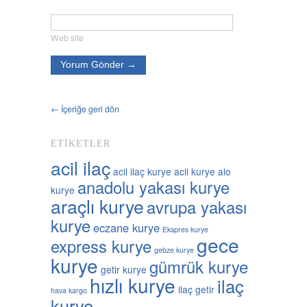
Web site
← İçeriğe geri dön
ETIKETLER
acil ilaç
acil ilaç kurye
acil kurye
alo
anadolu yakası kurye
kurye
araçlı kurye
avrupa yakası
kurye
eczane kurye
Ekspres kurye
gece
express kurye
gebze kurye
kurye
gümrük kurye
getir kurye
hızlı kurye
ilaç
ilaç getir
hava kargo
kurye