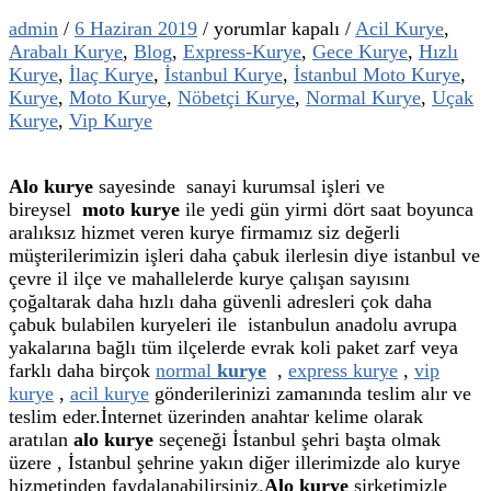
Alo
admin
/
6 Haziran 2019
/
yorumlar kapalı
/
Acil Kurye
,
Kurye
Arabalı Kurye
,
Blog
,
Express-Kurye
,
Gece Kurye
,
Hızlı
için
Kurye
,
İlaç Kurye
,
İstanbul Kurye
,
İstanbul Moto Kurye
,
Kurye
,
Moto Kurye
,
Nöbetçi Kurye
,
Normal Kurye
,
Uçak
Kurye
,
Vip Kurye
Alo kurye
sayesinde sanayi kurumsal işleri ve
bireysel
moto kurye
ile yedi gün yirmi dört saat boyunca
aralıksız hizmet veren kurye firmamız siz değerli
müşterilerimizin işleri daha çabuk ilerlesin diye istanbul ve
çevre il ilçe ve mahallelerde kurye çalışan sayısını
çoğaltarak daha hızlı daha güvenli adresleri çok daha
çabuk bulabilen kuryeleri ile istanbulun anadolu avrupa
yakalarına bağlı tüm ilçelerde evrak koli paket zarf veya
farklı daha birçok
normal
kurye
,
express kurye
,
vip
kurye
,
acil kurye
gönderilerinizi zamanında teslim alır ve
teslim eder.İnternet üzerinden anahtar kelime olarak
aratılan
alo kurye
seçeneği İstanbul şehri başta olmak
üzere , İstanbul şehrine yakın diğer illerimizde alo kurye
hizmetinden faydalanabilirsiniz.
Alo kurye
şirketimizle