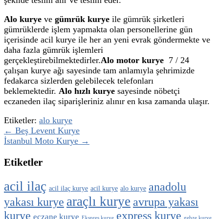
Alo kurye
ve
gümrük kurye
ile gümrük şirketleri
gümrüklerde işlem yapmakta olan personellerine gün
içerisinde acil kurye ile her an yeni evrak göndermekte ve
daha fazla gümrük işlemleri
gerçekleştirebilmektedirler.
Alo motor kurye
7 / 24
çalışan kurye ağı sayesinde tam anlamıyla şehrimizde
fedakarca sizlerden gelebilecek telefonları
beklemektedir.
Alo hızlı kurye
sayesinde nöbetçi
eczaneden ilaç siparişleriniz alınır en kısa zamanda ulaşır.
Etiketler:
alo kurye
← Beş Levent Kurye
İstanbul Moto Kurye →
Etiketler
acil ilaç
anadolu
acil ilaç kurye
acil kurye
alo kurye
araçlı kurye
yakası kurye
avrupa yakası
kurye
express kurye
eczane kurye
Ekspres kurye
gebze kurye