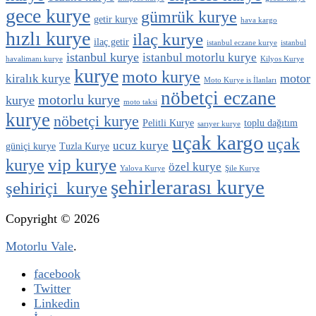
gece kurye
gümrük kurye
getir kurye
hava kargo
hızlı kurye
ilaç kurye
ilaç getir
istanbul eczane kurye
istanbul
istanbul kurye
istanbul motorlu kurye
havalimanı kurye
Kilyos Kurye
kurye
moto kurye
motor
kiralık kurye
Moto Kurye is İlanları
nöbetçi eczane
motorlu kurye
kurye
moto taksi
kurye
nöbetçi kurye
Pelitli Kurye
toplu dağıtım
sarıyer kurye
uçak kargo
uçak
ucuz kurye
güniçi kurye
Tuzla Kurye
vip kurye
kurye
özel kurye
Yalova Kurye
Şile Kurye
şehirlerarası kurye
şehiriçi kurye
Copyright © 2026
Motorlu Vale
.
facebook
Twitter
Linkedin