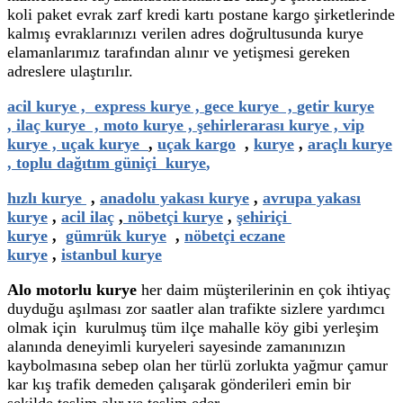
koli paket evrak zarf kredi kartı postane kargo şirketlerinde
kalmış evraklarınızı verilen adres doğrultusunda kurye
elamanlarımız tarafından alınır ve yetişmesi gereken
adreslere ulaştırılır.
acil kurye ,
express kurye ,
gece kurye ,
getir kurye
,
ilaç kurye ,
moto kurye ,
şehirlerarası kurye ,
vip
kurye ,
uçak kurye
,
uçak kargo
,
kurye
,
araçlı kurye
,
toplu dağıtım
güniçi kurye
,
hızlı kurye
,
anadolu yakası kurye
,
avrupa yakası
kurye
,
acil ilaç
,
nöbetçi kurye
,
şehiriçi
kurye
,
gümrük kurye
,
nöbetçi eczane
kurye
,
istanbul kurye
Alo motorlu kurye
her daim müşterilerinin en çok ihtiyaç
duyduğu aşılması zor saatler alan trafikte sizlere yardımcı
olmak için kurulmuş tüm ilçe mahalle köy gibi yerleşim
alanında deneyimli kuryeleri sayesinde zamanınızın
kaybolmasına sebep olan her türlü zorlukta yağmur çamur
kar kış trafik demeden çalışarak gönderileri emin bir
şekilde teslim alır ve teslim eder.