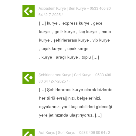
Acıbadem Kurye | Seri Kurye – 0533 406 80
64 / 2-7-2025 / ·
[…] kurye , express kurye , gece
kurye , getir kurye , ilaç kurye , moto
kurye , şehirlerarası kurye , vip kurye
, uçak kurye , uçak kargo
, kurye , araçlı kurye , toplu […]
Şehirler arası Kurye | Seri Kurye – 0533 406
80 64 / 2-7-2025 / ·
[…] Şehirlerarası kurye olarak bizlerde
her türlü evrağınızı, belgelerinizi,
eşyalarınızı yani taşınabilirleri gideceği
yere jet hızında ulaştırıyoruz. […]
Acil Kurye | Seri Kurye – 0533 406 80 64 / 2-