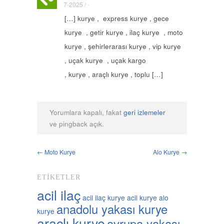
7-2025 / ·
[…] kurye , express kurye , gece
kurye , getir kurye , ilaç kurye , moto
kurye , şehirlerarası kurye , vip kurye
, uçak kurye , uçak kargo
, kurye , araçlı kurye , toplu […]
Yorumlara kapalı, fakat
geri izlemeler
ve pingback açık.
← Moto Kurye
Alo Kurye →
ETIKETLER
acil ilaç
acil ilaç kurye
acil kurye
alo
anadolu yakası kurye
kurye
araçlı kurye
avrupa yakası