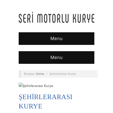
Menu
Menu
Browse:
Home
/
Şehirlerarası Kurye
ŞEHIRLERARASI
KURYE