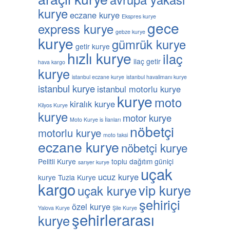
kurye
eczane kurye
Ekspres kurye
gece
express kurye
gebze kurye
kurye
gümrük kurye
getir kurye
hızlı kurye
ilaç
ilaç getir
hava kargo
kurye
istanbul eczane kurye
istanbul havalimanı kurye
istanbul kurye
istanbul motorlu kurye
kurye
moto
kiralık kurye
Kilyos Kurye
kurye
motor kurye
Moto Kurye is İlanları
nöbetçi
motorlu kurye
moto taksi
eczane kurye
nöbetçi kurye
Pelitli Kurye
toplu dağıtım güniçi
sarıyer kurye
uçak
ucuz kurye
kurye
Tuzla Kurye
kargo
vip kurye
uçak kurye
şehiriçi
özel kurye
Yalova Kurye
Şile Kurye
şehirlerarası
kurye