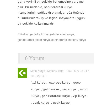
daha verimli bir şekilde ilerlemesine yardımcı
olur. Bu nedenle, şehirlerarası kurye
hizmetlerinin sağladığı olanaklar göz önünde
bulundurularak iş ve kişisel ihtiyaçlara uygun
bir şekilde kullanılmalıdır
Etiketler:
şehirdışı kurye
,
şehirlerarası kurye
,
şehirlerarası motor kurye
,
şehirlerarası motorlu kurye
6 Yorum
Moto Kurye | Motorlu Vale – 0532 629 28 34 /
10-9-2024 / ·
[…] kurye , express kurye , gece
kurye , getir kurye , ilaç kurye , moto
kurye , şehirlerarası kurye , vip kurye
, uçak kurye , uçak kargo