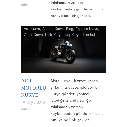
takılmadan zaman
admin
kaybetmeden gönderiler ucuz
hızlı ve seri bir şekilde…
Acil Kurye
,
Arabalı Kurye
,
Blog
,
Express-Kurye
,
Gece Kurye
,
Hızlı Kurye
,
İlaç Kurye
,
İstanbul
Kurye
,
İstanbul Moto Kurye
,
Kurye
,
Moto Kurye
,
Nöbetçi Kurye
,
Normal Kurye
,
Uçak Kurye
,
Vip
Kurye
ACIL
Moto kurye , hizmeti veren
şirketimiz sayesinde seri bir
MOTORLU
kurye gönderi yapmak
KURYE
istediğiniz anda trafiğe
10 Mayıs 2019
takılmadan zaman
admin
kaybetmeden gönderiler ucuz
hızlı ve seri bir şekilde…