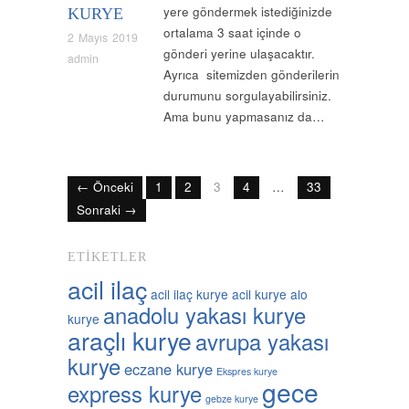
yere göndermek istediğinizde
KURYE
ortalama 3 saat içinde o
2 Mayıs 2019
gönderi yerine ulaşacaktır.
admin
Ayrıca sitemizden gönderilerin
durumunu sorgulayabilirsiniz.
Ama bunu yapmasanız da…
← Önceki
1
2
3
4
…
33
Sonraki →
ETIKETLER
acil ilaç
acil ilaç kurye
acil kurye
alo
anadolu yakası kurye
kurye
araçlı kurye
avrupa yakası
kurye
eczane kurye
Ekspres kurye
gece
express kurye
gebze kurye