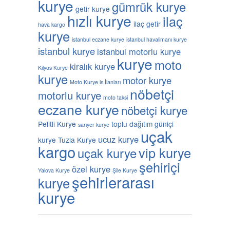
kurye
gümrük kurye
getir kurye
hızlı kurye
ilaç
ilaç getir
hava kargo
kurye
istanbul eczane kurye
istanbul havalimanı kurye
istanbul kurye
istanbul motorlu kurye
kurye
moto
kiralık kurye
Kilyos Kurye
kurye
motor kurye
Moto Kurye is İlanları
nöbetçi
motorlu kurye
moto taksi
eczane kurye
nöbetçi kurye
Pelitli Kurye
toplu dağıtım güniçi
sarıyer kurye
uçak
ucuz kurye
kurye
Tuzla Kurye
kargo
vip kurye
uçak kurye
şehiriçi
özel kurye
Yalova Kurye
Şile Kurye
şehirlerarası
kurye
kurye