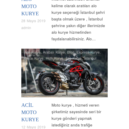
kelime olarak aratılan alo
MOTO
kurye seçeneği İstanbul şehri
KURYE
başta olmak üzere , İstanbul
28 Mayıs 2019
şehrine yakın diğer illerimizde
admin
alo kurye hizmetinden
faydalanabilirsiniz. Alo…
Acil Kurye
,
Arabalı Kurye
,
Blog
,
Express-Kurye
,
Gece Kurye
,
Hızlı Kurye
,
İlaç Kurye
,
İstanbul
Kurye
,
İstanbul Moto Kurye
,
Kurye
,
Moto Kurye
,
Nöbetçi Kurye
,
Normal Kurye
,
Uçak Kurye
,
Vip
Kurye
ACIL
Moto kurye , hizmeti veren
şirketimiz sayesinde seri bir
MOTO
kurye gönderi yapmak
KURYE
istediğiniz anda trafiğe
12 Mayıs 2019