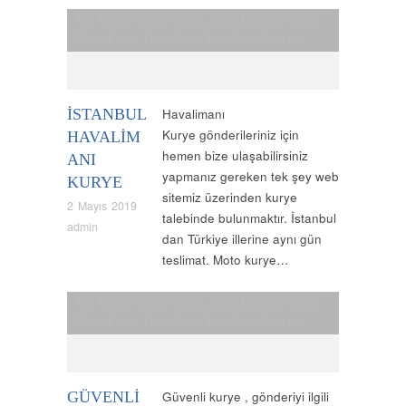
Acil Kurye
,
Arabalı Kurye
,
Blog
,
Express-Kurye
,
Gece Kurye
,
Hızlı Kurye
,
İlaç Kurye
,
İstanbul
Kurye
,
İstanbul Moto Kurye
,
Kurye
,
Moto Kurye
,
Nöbetçi Kurye
,
Normal Kurye
,
Uçak Kurye
,
Vip
Kurye
İSTANBUL
Havalimanı
Kurye gönderileriniz için
HAVALIM
hemen bize ulaşabilirsiniz
ANI
yapmanız gereken tek şey web
KURYE
sitemiz üzerinden kurye
2 Mayıs 2019
talebinde bulunmaktır. İstanbul
admin
dan Türkiye illerine aynı gün
teslimat. Moto kurye…
Acil Kurye
,
Arabalı Kurye
,
Blog
,
Express-Kurye
,
Gece Kurye
,
Hızlı Kurye
,
İlaç Kurye
,
İstanbul
Kurye
,
İstanbul Moto Kurye
,
Kurye
,
Moto Kurye
,
Nöbetçi Kurye
,
Normal Kurye
,
Uçak Kurye
,
Vip
Kurye
GÜVENLI
Güvenli kurye , gönderiyi ilgili