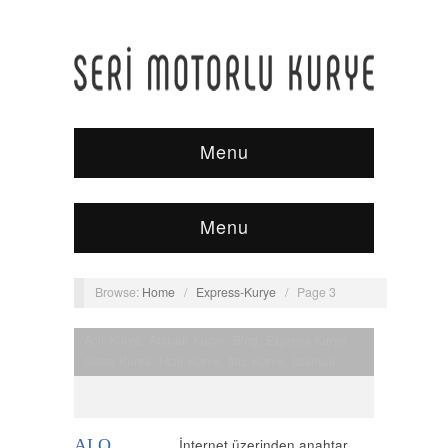
Menu
Menu
Browse:
Home
/
Express-Kurye
/
Page 3
Acil Kurye
,
Arabalı Kurye
,
Blog
,
Express-Kurye
,
Gece Kurye
,
Hızlı Kurye
,
İlaç Kurye
,
İstanbul
Kurye
,
İstanbul Moto Kurye
,
Kurye
,
Moto Kurye
,
Nöbetçi Kurye
,
Normal Kurye
,
Uçak Kurye
,
Vip
Kurye
ALO
İnternet üzerinden anahtar