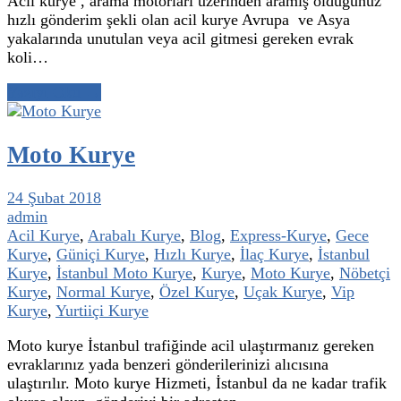
Acil kurye , arama motorları üzerinden aramış olduğunuz
hızlı gönderim şekli olan acil kurye Avrupa ve Asya
yakalarında unutulan veya acil gitmesi gereken evrak
koli…
Yazıyı Oku →
Moto Kurye
24 Şubat 2018
admin
Acil Kurye
,
Arabalı Kurye
,
Blog
,
Express-Kurye
,
Gece
Kurye
,
Güniçi Kurye
,
Hızlı Kurye
,
İlaç Kurye
,
İstanbul
Kurye
,
İstanbul Moto Kurye
,
Kurye
,
Moto Kurye
,
Nöbetçi
Kurye
,
Normal Kurye
,
Özel Kurye
,
Uçak Kurye
,
Vip
Kurye
,
Yurtiiçi Kurye
Moto kurye İstanbul trafiğinde acil ulaştırmanız gereken
evraklarınız yada benzeri gönderilerinizi alıcısına
ulaştırılır. Moto kurye Hizmeti, İstanbul da ne kadar trafik