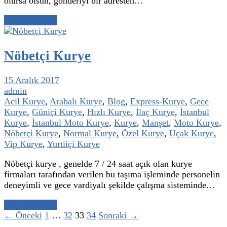
olursa olsun, gönderiyi bir adresten…
Yazıyı Oku →
Nöbetçi Kurye
15 Aralık 2017
admin
Acil Kurye
,
Arabalı Kurye
,
Blog
,
Express-Kurye
,
Gece
Kurye
,
Güniçi Kurye
,
Hızlı Kurye
,
İlaç Kurye
,
İstanbul
Kurye
,
İstanbul Moto Kurye
,
Kurye
,
Manşet
,
Moto Kurye
,
Nöbetçi Kurye
,
Normal Kurye
,
Özel Kurye
,
Uçak Kurye
,
Vip Kurye
,
Yurtiiçi Kurye
Nöbetçi kurye , genelde 7 / 24 saat açık olan kurye
firmaları tarafından verilen bu taşıma işleminde personelin
deneyimli ve gece vardiyalı şekilde çalışma sisteminde…
Yazıyı Oku →
← Önceki
1
…
32
33
34
Sonraki →