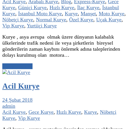
Acil Kurye
,
Arabalı Kurye
,
Blog
,
Express-Kurye
,
Gece
Kurye
,
Güniçi Kurye
,
Hızlı Kurye
,
İlaç Kurye
,
İstanbul
Kurye
,
İstanbul Moto Kurye
,
Kurye
,
Manşet
,
Moto Kurye
,
Nöbetçi Kurye
,
Normal Kurye
,
Özel Kurye
,
Uçak Kurye
,
Vip Kurye
,
Yurtiiçi Kurye
Kurye , asya avrupa olmak üzere dünyanın kalabalık
ülkelerinde trafik nedeni ile veya şirketlerin bireysel
gönderilerin zaman kaybını önlemek adına taleplerinden
dolayı kurulmuş olan motora…
Yazıyı Oku →
Acil Kurye
24 Şubat 2018
admin
Acil Kurye
,
Gece Kurye
,
Hızlı Kurye
,
Kurye
,
Nöbetçi
Kurye
,
Vip Kurye