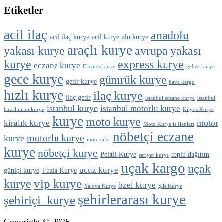
Etiketler
acil ilaç
anadolu
acil ilaç kurye
acil kurye
alo kurye
araçlı kurye
yakası kurye
avrupa yakası
kurye
express kurye
eczane kurye
Ekspres kurye
gebze kurye
gece kurye
gümrük kurye
getir kurye
hava kargo
hızlı kurye
ilaç kurye
ilaç getir
istanbul eczane kurye
istanbul
istanbul kurye
istanbul motorlu kurye
havalimanı kurye
Kilyos Kurye
kurye
moto kurye
motor
kiralık kurye
Moto Kurye is İlanları
nöbetçi eczane
motorlu kurye
kurye
moto taksi
kurye
nöbetçi kurye
Pelitli Kurye
toplu dağıtım
sarıyer kurye
uçak kargo
uçak
ucuz kurye
güniçi kurye
Tuzla Kurye
vip kurye
kurye
özel kurye
Yalova Kurye
Şile Kurye
şehirlerarası kurye
şehiriçi kurye
Copyright © 2026