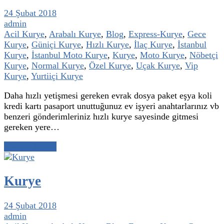
24 Şubat 2018
admin
Acil Kurye
,
Arabalı Kurye
,
Blog
,
Express-Kurye
,
Gece
Kurye
,
Güniçi Kurye
,
Hızlı Kurye
,
İlaç Kurye
,
İstanbul
Kurye
,
İstanbul Moto Kurye
,
Kurye
,
Moto Kurye
,
Nöbetçi
Kurye
,
Normal Kurye
,
Özel Kurye
,
Uçak Kurye
,
Vip
Kurye
,
Yurtiiçi Kurye
Daha hızlı yetişmesi gereken evrak dosya paket eşya koli
kredi kartı pasaport unuttuğunuz ev işyeri anahtarlarınız vb
benzeri gönderimleriniz hızlı kurye sayesinde gitmesi
gereken yere…
Yazıyı Oku →
Kurye
24 Şubat 2018
admin