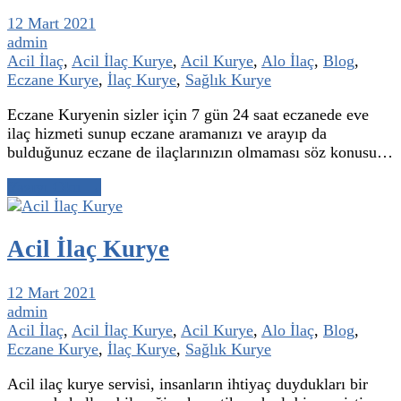
12 Mart 2021
admin
Acil İlaç
,
Acil İlaç Kurye
,
Acil Kurye
,
Alo İlaç
,
Blog
,
Eczane Kurye
,
İlaç Kurye
,
Sağlık Kurye
Eczane Kuryenin sizler için 7 gün 24 saat eczanede eve
ilaç hizmeti sunup eczane aramanızı ve arayıp da
bulduğunuz eczane de ilaçlarınızın olmaması söz konusu…
Yazıyı Oku →
Acil İlaç Kurye
12 Mart 2021
admin
Acil İlaç
,
Acil İlaç Kurye
,
Acil Kurye
,
Alo İlaç
,
Blog
,
Eczane Kurye
,
İlaç Kurye
,
Sağlık Kurye
Acil ilaç kurye servisi, insanların ihtiyaç duydukları bir