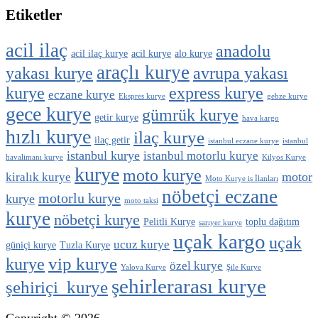
Etiketler
acil ilaç
anadolu
acil ilaç kurye
acil kurye
alo kurye
araçlı kurye
yakası kurye
avrupa yakası
kurye
express kurye
eczane kurye
Ekspres kurye
gebze kurye
gece kurye
gümrük kurye
getir kurye
hava kargo
hızlı kurye
ilaç kurye
ilaç getir
istanbul eczane kurye
istanbul
istanbul kurye
istanbul motorlu kurye
havalimanı kurye
Kilyos Kurye
kurye
moto kurye
motor
kiralık kurye
Moto Kurye is İlanları
nöbetçi eczane
motorlu kurye
kurye
moto taksi
kurye
nöbetçi kurye
Pelitli Kurye
toplu dağıtım
sarıyer kurye
uçak kargo
uçak
ucuz kurye
güniçi kurye
Tuzla Kurye
vip kurye
kurye
özel kurye
Yalova Kurye
Şile Kurye
şehirlerarası kurye
şehiriçi kurye
Copyright © 2026