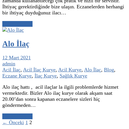
zamanda kullanabileceği çok pratik ve hızlı bir servistir.
İhtiyaç gerektirdiğinde bize ulaşın. Eczanelerden herhangi
bir ihtiyaç duyduğunuz ilacı…
Yazıyı Oku →
Alo İlaç
12 Mart 2021
admin
Acil İlaç
,
Acil İlaç Kurye
,
Acil Kurye
,
Alo İlaç
,
Blog
,
Eczane Kurye
,
İlaç Kurye
,
Sağlık Kurye
Alo ilaç hattı , acil ilaçlar la ilgili problemlerde hizmet
vermektedir. Bizler Alo ilaç kurye olarak akşam saat
20.00’dan sonra kapanan eczanelere sizleri hiç
göndermeden…
Yazıyı Oku →
← Önceki
1
2