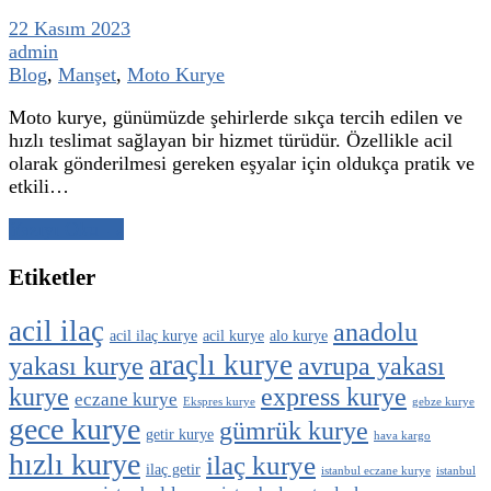
22 Kasım 2023
admin
Blog
,
Manşet
,
Moto Kurye
Moto kurye, günümüzde şehirlerde sıkça tercih edilen ve
hızlı teslimat sağlayan bir hizmet türüdür. Özellikle acil
olarak gönderilmesi gereken eşyalar için oldukça pratik ve
etkili…
Yazıyı Oku →
Etiketler
acil ilaç
anadolu
acil ilaç kurye
acil kurye
alo kurye
araçlı kurye
yakası kurye
avrupa yakası
kurye
express kurye
eczane kurye
Ekspres kurye
gebze kurye
gece kurye
gümrük kurye
getir kurye
hava kargo
hızlı kurye
ilaç kurye
ilaç getir
istanbul eczane kurye
istanbul