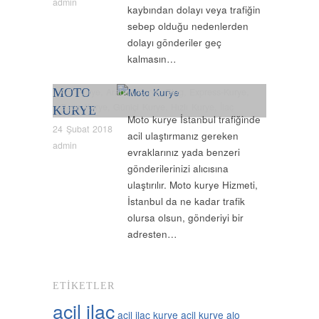
admin
kaybından dolayı veya trafiğin
sebep olduğu nedenlerden
dolayı gönderiler geç
kalmasın…
MOTO
Acil Kurye
,
Arabalı Kurye
,
Blog
,
Express-Kurye
,
Gece Kurye
,
Güniçi Kurye
,
Hızlı Kurye
,
İlaç
KURYE
Moto kurye İstanbul trafiğinde
Kurye
,
İstanbul Kurye
,
İstanbul Moto Kurye
,
24 Şubat 2018
acil ulaştırmanız gereken
Kurye
,
Moto Kurye
,
Nöbetçi Kurye
,
Normal Kurye
,
admin
evraklarınız yada benzeri
Özel Kurye
,
Uçak Kurye
,
Vip Kurye
,
Yurtiiçi Kurye
gönderilerinizi alıcısına
ulaştırılır. Moto kurye Hizmeti,
İstanbul da ne kadar trafik
olursa olsun, gönderiyi bir
adresten…
ETIKETLER
acil ilaç
acil ilaç kurye
acil kurye
alo