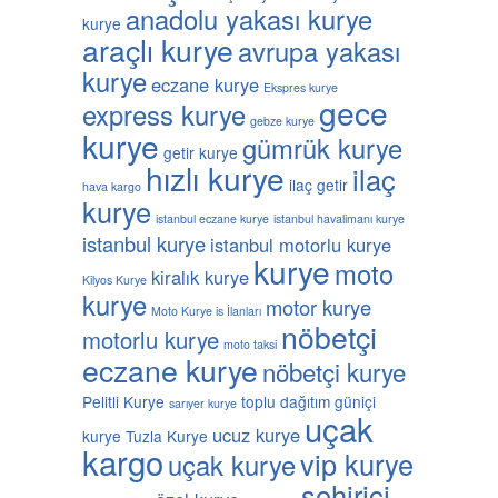
anadolu yakası kurye
kurye
araçlı kurye
avrupa yakası
kurye
eczane kurye
Ekspres kurye
gece
express kurye
gebze kurye
kurye
gümrük kurye
getir kurye
hızlı kurye
ilaç
ilaç getir
hava kargo
kurye
istanbul eczane kurye
istanbul havalimanı kurye
istanbul kurye
istanbul motorlu kurye
kurye
moto
kiralık kurye
Kilyos Kurye
kurye
motor kurye
Moto Kurye is İlanları
nöbetçi
motorlu kurye
moto taksi
eczane kurye
nöbetçi kurye
Pelitli Kurye
toplu dağıtım güniçi
sarıyer kurye
uçak
ucuz kurye
kurye
Tuzla Kurye
kargo
vip kurye
uçak kurye
şehiriçi