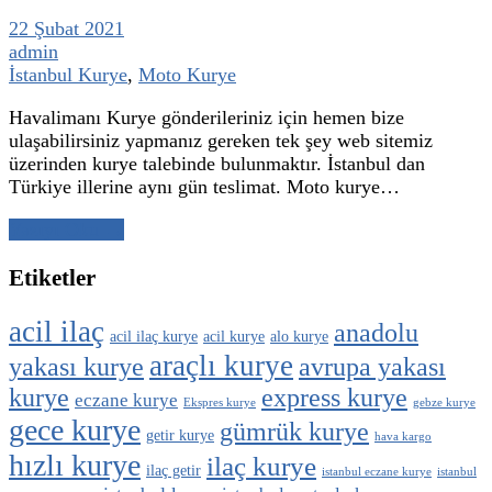
22 Şubat 2021
admin
İstanbul Kurye
,
Moto Kurye
Havalimanı Kurye gönderileriniz için hemen bize
ulaşabilirsiniz yapmanız gereken tek şey web sitemiz
üzerinden kurye talebinde bulunmaktır. İstanbul dan
Türkiye illerine aynı gün teslimat. Moto kurye…
Yazıyı Oku →
Etiketler
acil ilaç
anadolu
acil ilaç kurye
acil kurye
alo kurye
araçlı kurye
yakası kurye
avrupa yakası
kurye
express kurye
eczane kurye
Ekspres kurye
gebze kurye
gece kurye
gümrük kurye
getir kurye
hava kargo
hızlı kurye
ilaç kurye
ilaç getir
istanbul eczane kurye
istanbul