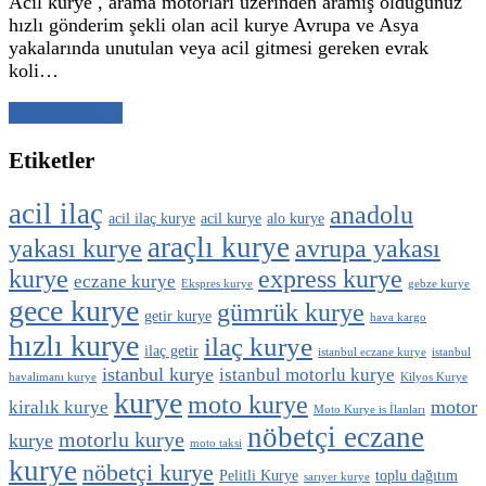
Acil kurye , arama motorları üzerinden aramış olduğunuz
hızlı gönderim şekli olan acil kurye Avrupa ve Asya
yakalarında unutulan veya acil gitmesi gereken evrak
koli…
Yazıyı Oku →
Etiketler
acil ilaç
anadolu
acil ilaç kurye
acil kurye
alo kurye
araçlı kurye
yakası kurye
avrupa yakası
kurye
express kurye
eczane kurye
Ekspres kurye
gebze kurye
gece kurye
gümrük kurye
getir kurye
hava kargo
hızlı kurye
ilaç kurye
ilaç getir
istanbul eczane kurye
istanbul
istanbul kurye
istanbul motorlu kurye
havalimanı kurye
Kilyos Kurye
kurye
moto kurye
motor
kiralık kurye
Moto Kurye is İlanları
nöbetçi eczane
motorlu kurye
kurye
moto taksi
kurye
nöbetçi kurye
Pelitli Kurye
toplu dağıtım
sarıyer kurye