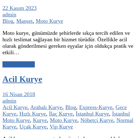
22 Kasım 2023
admin
Blog
,
Manşet
,
Moto Kurye
Moto kurye, günümüzde şehirlerde sıkça tercih edilen ve
hızlı teslimat sağlayan bir hizmet türüdür. Özellikle acil
olarak gönderilmesi gereken eşyalar için oldukça pratik ve
etkili…
Yazıyı Oku →
Acil Kurye
16 Nisan 2018
admin
Acil Kurye
,
Arabalı Kurye
,
Blog
,
Express-Kurye
,
Gece
Kurye
,
Hızlı Kurye
,
İlaç Kurye
,
İstanbul Kurye
,
İstanbul
Moto Kurye
,
Kurye
,
Moto Kurye
,
Nöbetçi Kurye
,
Normal
Kurye
,
Uçak Kurye
,
Vip Kurye