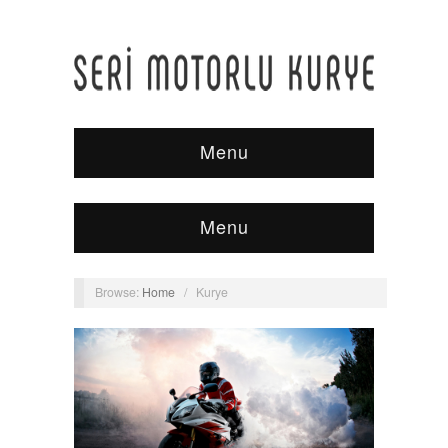
Menu
Menu
Browse:
Home
/
Kurye