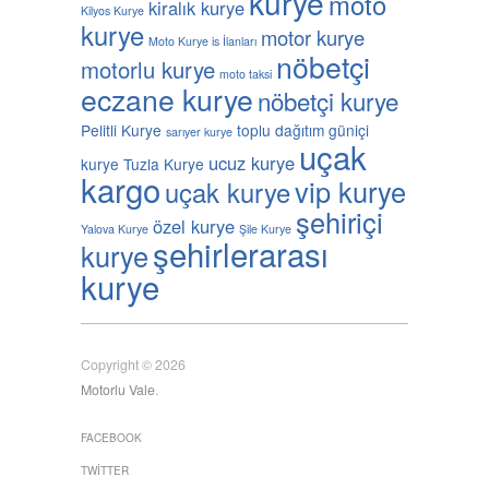
kurye
moto
kiralık kurye
Kilyos Kurye
kurye
motor kurye
Moto Kurye is İlanları
nöbetçi
motorlu kurye
moto taksi
eczane kurye
nöbetçi kurye
Pelitli Kurye
toplu dağıtım güniçi
sarıyer kurye
uçak
ucuz kurye
kurye
Tuzla Kurye
kargo
vip kurye
uçak kurye
şehiriçi
özel kurye
Yalova Kurye
Şile Kurye
şehirlerarası
kurye
kurye
Copyright © 2026
Motorlu Vale
.
FACEBOOK
TWITTER