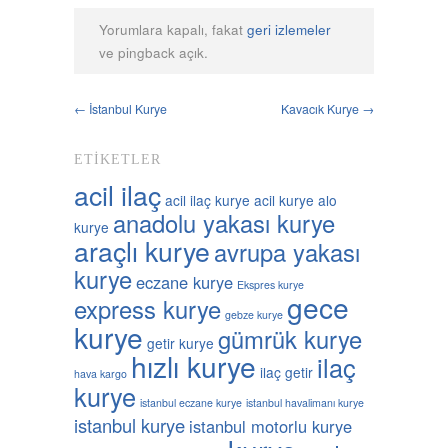
Yorumlara kapalı, fakat
geri izlemeler
ve pingback açık.
← İstanbul Kurye
Kavacık Kurye →
ETIKETLER
acil ilaç
acil ilaç kurye
acil kurye
alo
anadolu yakası kurye
kurye
araçlı kurye
avrupa yakası
kurye
eczane kurye
Ekspres kurye
gece
express kurye
gebze kurye
kurye
gümrük kurye
getir kurye
hızlı kurye
ilaç
ilaç getir
hava kargo
kurye
istanbul eczane kurye
istanbul havalimanı kurye
istanbul kurye
istanbul motorlu kurye