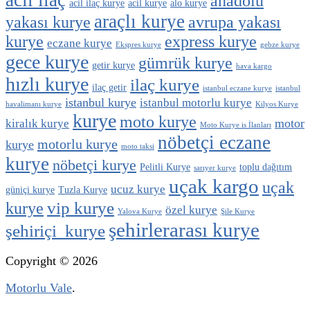
anadolu
acil ilaç kurye
acil kurye
alo kurye
araçlı kurye
yakası kurye
avrupa yakası
kurye
express kurye
eczane kurye
Ekspres kurye
gebze kurye
gece kurye
gümrük kurye
getir kurye
hava kargo
hızlı kurye
ilaç kurye
ilaç getir
istanbul eczane kurye
istanbul
istanbul kurye
istanbul motorlu kurye
havalimanı kurye
Kilyos Kurye
kurye
moto kurye
motor
kiralık kurye
Moto Kurye is İlanları
nöbetçi eczane
motorlu kurye
kurye
moto taksi
kurye
nöbetçi kurye
Pelitli Kurye
toplu dağıtım
sarıyer kurye
uçak kargo
uçak
ucuz kurye
güniçi kurye
Tuzla Kurye
vip kurye
kurye
özel kurye
Yalova Kurye
Şile Kurye
şehirlerarası kurye
şehiriçi kurye
Copyright © 2026
Motorlu Vale
.