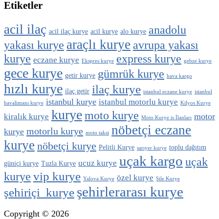
Etiketler
acil ilaç
anadolu
acil ilaç kurye
acil kurye
alo kurye
araçlı kurye
yakası kurye
avrupa yakası
kurye
express kurye
eczane kurye
Ekspres kurye
gebze kurye
gece kurye
gümrük kurye
getir kurye
hava kargo
hızlı kurye
ilaç kurye
ilaç getir
istanbul eczane kurye
istanbul
istanbul kurye
istanbul motorlu kurye
havalimanı kurye
Kilyos Kurye
kurye
moto kurye
motor
kiralık kurye
Moto Kurye is İlanları
nöbetçi eczane
motorlu kurye
kurye
moto taksi
kurye
nöbetçi kurye
Pelitli Kurye
toplu dağıtım
sarıyer kurye
uçak kargo
uçak
ucuz kurye
güniçi kurye
Tuzla Kurye
vip kurye
kurye
özel kurye
Yalova Kurye
Şile Kurye
şehirlerarası kurye
şehiriçi kurye
Copyright © 2026