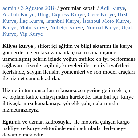
Kilyos
admin
/
3 Ağustos 2018
/
yorumlar kapalı
/
Acil Kurye
,
Kurye
Arabalı Kurye
,
Blog
,
Express-Kurye
,
Gece Kurye
,
Hızlı
için
Kurye
,
İlaç Kurye
,
İstanbul Kurye
,
İstanbul Moto Kurye
,
Kurye
,
Moto Kurye
,
Nöbetçi Kurye
,
Normal Kurye
,
Uçak
Kurye
,
Vip Kurye
Kilyos kurye
, şirket içi eğitim ve bilgi aktarımı ile kurye
gönderilerine en kısa zamanda çözüm sunan işinde
uzmanlaşmış şehrin içinde yoğun trafikte en iyi performans
sağlayan , özenle seçilmiş kuryeleri ile temiz kıyafetleri
içerisinde, saygın iletişim yöntemleri ve son model araçları
ile hizmet sunmaktadırlar.
Hizmetin tüm unsurlarını kusursuzca yerine getirmek için
ve toplam kalite anlayışından hareketle, İstanbul içi kurye
ihtiyaçlarınızı karşılamaya yönelik çalışmalarımızla
hizmetinizdeyiz.
Eğitimli ve uzman kadrosuyla, ile motorla çalışan kargo
nakliye ve kurye sektöründe emin adımlarla ilerlemeye
devam etmektedir.