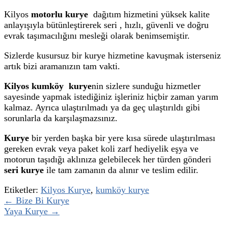
Kilyos
motorlu kurye
dağıtım hizmetini yüksek kalite
anlayışıyla bütünleştirerek seri , hızlı, güvenli ve doğru
evrak taşımacılığını mesleği olarak benimsemiştir.
Sizlerde kusursuz bir kurye hizmetine kavuşmak isterseniz
artık bizi aramanızın tam vakti.
Kilyos kumköy kurye
nin sizlere sunduğu hizmetler
sayesinde yapmak istediğiniz işleriniz hiçbir zaman yarım
kalmaz. Ayrıca ulaştırılmadı ya da geç ulaştırıldı gibi
sorunlarla da karşılaşmazsınız.
Kurye
bir yerden başka bir yere kısa sürede ulaştırılması
gereken evrak veya paket koli zarf hediyelik eşya ve
motorun taşıdığı aklınıza gelebilecek her türden gönderi
seri kurye
ile tam zamanın da alınır ve teslim edilir.
Etiketler:
Kilyos Kurye
,
kumköy kurye
← Bize Bi Kurye
Yaya Kurye →