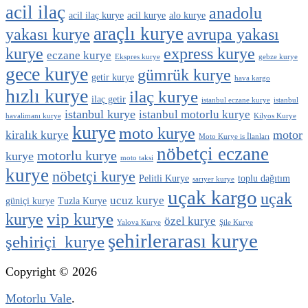
acil ilaç
anadolu
acil ilaç kurye
acil kurye
alo kurye
araçlı kurye
yakası kurye
avrupa yakası
kurye
express kurye
eczane kurye
Ekspres kurye
gebze kurye
gece kurye
gümrük kurye
getir kurye
hava kargo
hızlı kurye
ilaç kurye
ilaç getir
istanbul eczane kurye
istanbul
istanbul kurye
istanbul motorlu kurye
havalimanı kurye
Kilyos Kurye
kurye
moto kurye
motor
kiralık kurye
Moto Kurye is İlanları
nöbetçi eczane
motorlu kurye
kurye
moto taksi
kurye
nöbetçi kurye
Pelitli Kurye
toplu dağıtım
sarıyer kurye
uçak kargo
uçak
ucuz kurye
güniçi kurye
Tuzla Kurye
vip kurye
kurye
özel kurye
Yalova Kurye
Şile Kurye
şehirlerarası kurye
şehiriçi kurye
Copyright © 2026
Motorlu Vale
.