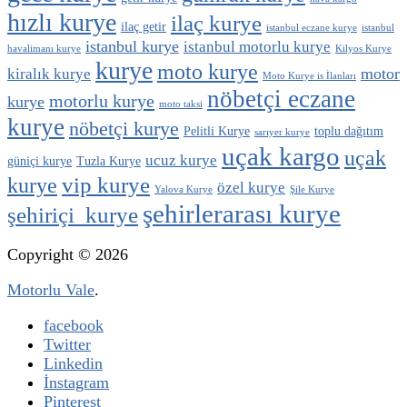
hızlı kurye
ilaç kurye
ilaç getir
istanbul eczane kurye
istanbul
istanbul kurye
istanbul motorlu kurye
havalimanı kurye
Kilyos Kurye
kurye
moto kurye
motor
kiralık kurye
Moto Kurye is İlanları
nöbetçi eczane
motorlu kurye
kurye
moto taksi
kurye
nöbetçi kurye
Pelitli Kurye
toplu dağıtım
sarıyer kurye
uçak kargo
uçak
ucuz kurye
güniçi kurye
Tuzla Kurye
vip kurye
kurye
özel kurye
Yalova Kurye
Şile Kurye
şehirlerarası kurye
şehiriçi kurye
Copyright © 2026
Motorlu Vale
.
facebook
Twitter
Linkedin
İnstagram
Pinterest