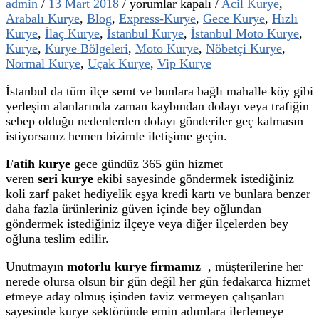
Fatih
admin
/
13 Mart 2018
/
yorumlar kapalı
/
Acil Kurye
,
Kurye
Arabalı Kurye
,
Blog
,
Express-Kurye
,
Gece Kurye
,
Hızlı
için
Kurye
,
İlaç Kurye
,
İstanbul Kurye
,
İstanbul Moto Kurye
,
Kurye
,
Kurye Bölgeleri
,
Moto Kurye
,
Nöbetçi Kurye
,
Normal Kurye
,
Uçak Kurye
,
Vip Kurye
İstanbul da tüm ilçe semt ve bunlara bağlı mahalle köy gibi
yerleşim alanlarında zaman kaybından dolayı veya trafiğin
sebep olduğu nedenlerden dolayı gönderiler geç kalmasın
istiyorsanız hemen bizimle iletişime geçin.
Fatih kurye
gece gündüz 365 gün hizmet
veren
seri kurye
ekibi sayesinde göndermek istediğiniz
koli zarf paket hediyelik eşya kredi kartı ve bunlara benzer
daha fazla ürünleriniz güven içinde bey oğlundan
göndermek istediğiniz ilçeye veya diğer ilçelerden bey
oğluna teslim edilir.
Unutmayın
motorlu kurye firmamız
, müşterilerine her
nerede olursa olsun bir gün değil her gün fedakarca hizmet
etmeye aday olmuş işinden taviz vermeyen çalışanları
sayesinde kurye sektöründe emin adımlara ilerlemeye