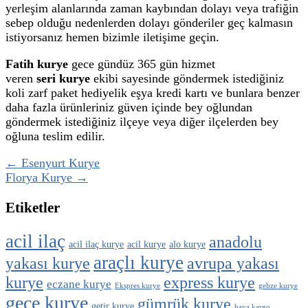
yerleşim alanlarında zaman kaybından dolayı veya trafiğin
sebep olduğu nedenlerden dolayı gönderiler geç kalmasın
istiyorsanız hemen bizimle iletişime geçin.
Fatih kurye
gece gündüz 365 gün hizmet
veren
seri kurye
ekibi sayesinde göndermek istediğiniz
koli zarf paket hediyelik eşya kredi kartı ve bunlara benzer
daha fazla ürünleriniz güven içinde bey oğlundan
göndermek istediğiniz ilçeye veya diğer ilçelerden bey
oğluna teslim edilir.
← Esenyurt Kurye
Florya Kurye →
Etiketler
acil ilaç
anadolu
acil ilaç kurye
acil kurye
alo kurye
araçlı kurye
yakası kurye
avrupa yakası
kurye
express kurye
eczane kurye
Ekspres kurye
gebze kurye
gece kurye
gümrük kurye
getir kurye
hava kargo