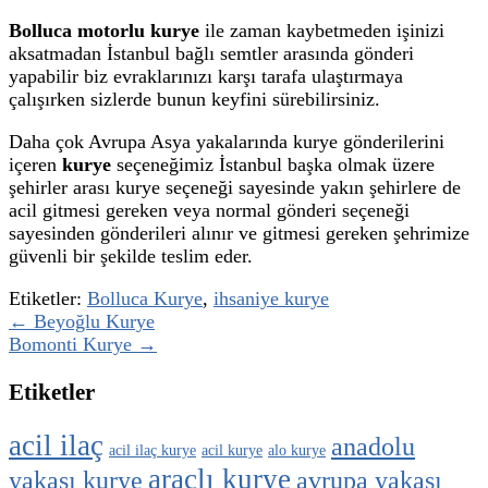
Bolluca motorlu kurye
ile zaman kaybetmeden işinizi
aksatmadan İstanbul bağlı semtler arasında gönderi
yapabilir biz evraklarınızı karşı tarafa ulaştırmaya
çalışırken sizlerde bunun keyfini sürebilirsiniz.
Daha çok Avrupa Asya yakalarında kurye gönderilerini
içeren
kurye
seçeneğimiz İstanbul başka olmak üzere
şehirler arası kurye seçeneği sayesinde yakın şehirlere de
acil gitmesi gereken veya normal gönderi seçeneği
sayesinden gönderileri alınır ve gitmesi gereken şehrimize
güvenli bir şekilde teslim eder.
Etiketler:
Bolluca Kurye
,
ihsaniye kurye
← Beyoğlu Kurye
Bomonti Kurye →
Etiketler
acil ilaç
anadolu
acil ilaç kurye
acil kurye
alo kurye
araçlı kurye
yakası kurye
avrupa yakası