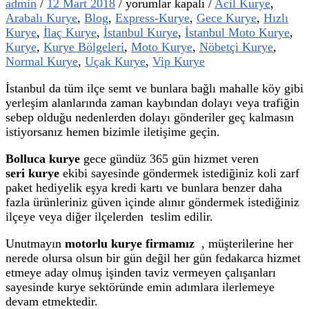
Bolluca
admin
/
12 Mart 2018
/
yorumlar kapalı
/
Acil Kurye
,
Kurye
Arabalı Kurye
,
Blog
,
Express-Kurye
,
Gece Kurye
,
Hızlı
için
Kurye
,
İlaç Kurye
,
İstanbul Kurye
,
İstanbul Moto Kurye
,
Kurye
,
Kurye Bölgeleri
,
Moto Kurye
,
Nöbetçi Kurye
,
Normal Kurye
,
Uçak Kurye
,
Vip Kurye
İstanbul da tüm ilçe semt ve bunlara bağlı mahalle köy gibi
yerleşim alanlarında zaman kaybından dolayı veya trafiğin
sebep olduğu nedenlerden dolayı gönderiler geç kalmasın
istiyorsanız hemen bizimle iletişime geçin.
Bolluca kurye
gece gündüz 365 gün hizmet veren
seri kurye
ekibi sayesinde göndermek istediğiniz koli zarf
paket hediyelik eşya kredi kartı ve bunlara benzer daha
fazla ürünleriniz güven içinde alınır göndermek istediğiniz
ilçeye veya diğer ilçelerden teslim edilir.
Unutmayın
motorlu kurye firmamız
, müşterilerine her
nerede olursa olsun bir gün değil her gün fedakarca hizmet
etmeye aday olmuş işinden taviz vermeyen çalışanları
sayesinde kurye sektöründe emin adımlara ilerlemeye
devam etmektedir.