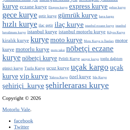
kurye
express kurye
eczane kurye
Ekspres kurye
gebze kurye
gece kurye
gümrük kurye
getir kurye
hava kargo
hızlı kurye
ilaç kurye
ilaç getir
istanbul eczane kurye
istanbul
istanbul kurye
istanbul motorlu kurye
havalimanı kurye
Kilyos Kurye
kurye
moto kurye
motor
kiralık kurye
Moto Kurye is İlanları
nöbetçi eczane
motorlu kurye
kurye
moto taksi
kurye
nöbetçi kurye
Pelitli Kurye
toplu dağıtım
sarıyer kurye
uçak kargo
uçak
ucuz kurye
güniçi kurye
Tuzla Kurye
vip kurye
kurye
özel kurye
Yalova Kurye
Şile Kurye
şehirlerarası kurye
şehiriçi kurye
Copyright © 2026
Motorlu Vale
.
facebook
Twitter