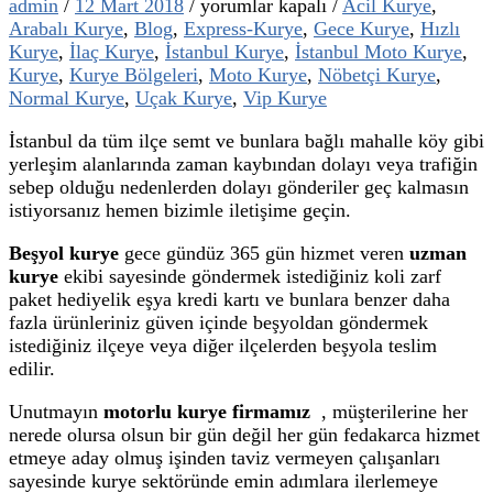
Beşyol
admin
/
12 Mart 2018
/
yorumlar kapalı
/
Acil Kurye
,
Kurye
Arabalı Kurye
,
Blog
,
Express-Kurye
,
Gece Kurye
,
Hızlı
için
Kurye
,
İlaç Kurye
,
İstanbul Kurye
,
İstanbul Moto Kurye
,
Kurye
,
Kurye Bölgeleri
,
Moto Kurye
,
Nöbetçi Kurye
,
Normal Kurye
,
Uçak Kurye
,
Vip Kurye
İstanbul da tüm ilçe semt ve bunlara bağlı mahalle köy gibi
yerleşim alanlarında zaman kaybından dolayı veya trafiğin
sebep olduğu nedenlerden dolayı gönderiler geç kalmasın
istiyorsanız hemen bizimle iletişime geçin.
Beşyol kurye
gece gündüz 365 gün hizmet veren
uzman
kurye
ekibi sayesinde göndermek istediğiniz koli zarf
paket hediyelik eşya kredi kartı ve bunlara benzer daha
fazla ürünleriniz güven içinde beşyoldan göndermek
istediğiniz ilçeye veya diğer ilçelerden beşyola teslim
edilir.
Unutmayın
motorlu kurye firmamız
, müşterilerine her
nerede olursa olsun bir gün değil her gün fedakarca hizmet
etmeye aday olmuş işinden taviz vermeyen çalışanları
sayesinde kurye sektöründe emin adımlara ilerlemeye