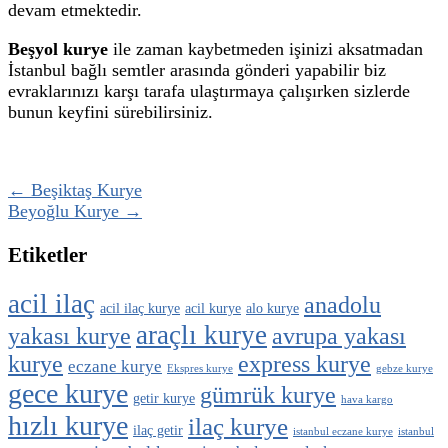
devam etmektedir.
Beşyol kurye
ile zaman kaybetmeden işinizi aksatmadan
İstanbul bağlı semtler arasında gönderi yapabilir biz
evraklarınızı karşı tarafa ulaştırmaya çalışırken sizlerde
bunun keyfini sürebilirsiniz.
← Beşiktaş Kurye
Beyoğlu Kurye →
Etiketler
acil ilaç
anadolu
acil ilaç kurye
acil kurye
alo kurye
araçlı kurye
yakası kurye
avrupa yakası
kurye
express kurye
eczane kurye
Ekspres kurye
gebze kurye
gece kurye
gümrük kurye
getir kurye
hava kargo
hızlı kurye
ilaç kurye
ilaç getir
istanbul eczane kurye
istanbul