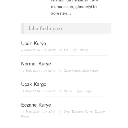
olursa olsun, gönderiyi bir
adresten…
daha fazla yazı
Ucuz Kurye
4 Nisan 2024
/ by
admin
/ in
Acil Kurye
,
Manşet
Normal Kurye
13 Mart 2024
/ by
admin
/ in
Gece Kurye
,
Moto Kurye
Uçak Kargo
12 Mart 2024
/ by
admin
/ in
Manşet
,
Uçak Kargo
Eczane Kurye
11 Mart 2024
/ by
admin
/ in
Blog
,
Ecczane Kurye
,
Eczane
Kurye