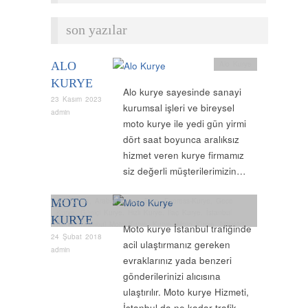
son yazılar
ALO
Alo Kurye
KURYE
Alo kurye sayesinde sanayi
23 Kasım 2023
kurumsal işleri ve bireysel
admin
moto kurye ile yedi gün yirmi
dört saat boyunca aralıksız
hizmet veren kurye firmamız
siz değerli müşterilerimizin…
MOTO
Acil Kurye
,
Arabalı Kurye
,
Blog
,
Express-Kurye
,
Gece
Kurye
,
Güniçi Kurye
,
Hızlı Kurye
,
İlaç Kurye
,
İstanbul
KURYE
Kurye
,
İstanbul Moto Kurye
,
Kurye
,
Moto Kurye
,
Nöbetçi
Moto kurye İstanbul trafiğinde
Kurye
,
Normal Kurye
,
Özel Kurye
,
Uçak Kurye
,
Vip Kurye
,
24 Şubat 2018
acil ulaştırmanız gereken
Yurtiiçi Kurye
admin
evraklarınız yada benzeri
gönderilerinizi alıcısına
ulaştırılır. Moto kurye Hizmeti,
İstanbul da ne kadar trafik