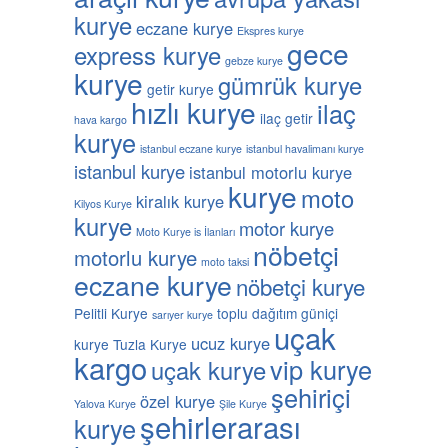
kurye
eczane kurye
Ekspres kurye
gece
express kurye
gebze kurye
kurye
gümrük kurye
getir kurye
hızlı kurye
ilaç
ilaç getir
hava kargo
kurye
istanbul eczane kurye
istanbul havalimanı kurye
istanbul kurye
istanbul motorlu kurye
kurye
moto
kiralık kurye
Kilyos Kurye
kurye
motor kurye
Moto Kurye is İlanları
nöbetçi
motorlu kurye
moto taksi
eczane kurye
nöbetçi kurye
Pelitli Kurye
toplu dağıtım güniçi
sarıyer kurye
uçak
ucuz kurye
kurye
Tuzla Kurye
kargo
vip kurye
uçak kurye
şehiriçi
özel kurye
Yalova Kurye
Şile Kurye
şehirlerarası
kurye