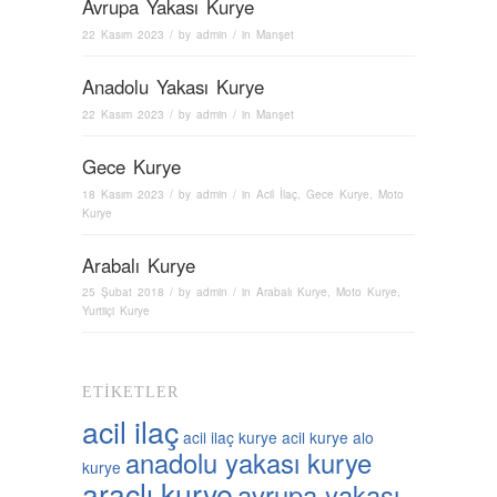
Avrupa Yakası Kurye
22 Kasım 2023
/ by
admin
/ in
Manşet
Anadolu Yakası Kurye
22 Kasım 2023
/ by
admin
/ in
Manşet
Gece Kurye
18 Kasım 2023
/ by
admin
/ in
Acil İlaç
,
Gece Kurye
,
Moto
Kurye
Arabalı Kurye
25 Şubat 2018
/ by
admin
/ in
Arabalı Kurye
,
Moto Kurye
,
Yurtiiçi Kurye
ETIKETLER
acil ilaç
acil ilaç kurye
acil kurye
alo
anadolu yakası kurye
kurye
araçlı kurye
avrupa yakası