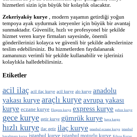
hizmetleri sizin için büyük bir kolaylık olacaktır.
Zekeriyaköy kurye
, modern yaşamın getirdiği yoğun
tempoya ayak uydurmak isteyenler için büyük bir avantaj
sunmaktadır. Güvenilir, hızlı ve profesyonel bir şekilde
hizmet veren kurye firmaları sayesinde, önemli
gönderilerinizi kolayca ve güvenli bir şekilde adreslerinize
teslim edebilirsiniz. Bu hizmetlerden faydalanarak
zamanınızı verimli bir şekilde kullanabilir ve işlerinizi
kolaylıkla halledebilirsiniz.
Etiketler
acil ilaç
anadolu
acil ilaç kurye
acil kurye
alo kurye
araçlı kurye
yakası kurye
avrupa yakası
kurye
express kurye
eczane kurye
Ekspres kurye
gebze kurye
gece kurye
gümrük kurye
getir kurye
hava kargo
hızlı kurye
ilaç kurye
ilaç getir
istanbul eczane kurye
istanbul
istanbul kurye
istanbul motorlu kurye
havalimanı kurye
Kilyos Kurye