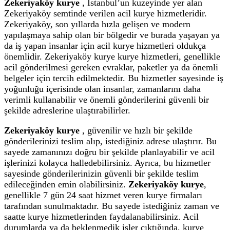
Zekeriyaköy kurye
, İstanbul’un kuzeyinde yer alan
Zekeriyaköy semtinde verilen acil kurye hizmetleridir.
Zekeriyaköy, son yıllarda hızla gelişen ve modern
yapılaşmaya sahip olan bir bölgedir ve burada yaşayan ya
da iş yapan insanlar için acil kurye hizmetleri oldukça
önemlidir. Zekeriyaköy kurye kurye hizmetleri, genellikle
acil gönderilmesi gereken evraklar, paketler ya da önemli
belgeler için tercih edilmektedir. Bu hizmetler sayesinde iş
yoğunluğu içerisinde olan insanlar, zamanlarını daha
verimli kullanabilir ve önemli gönderilerini güvenli bir
şekilde adreslerine ulaştırabilirler.
Zekeriyaköy kurye
, güvenilir ve hızlı bir şekilde
gönderilerinizi teslim alıp, istediğiniz adrese ulaştırır. Bu
sayede zamanınızı doğru bir şekilde planlayabilir ve acil
işlerinizi kolayca halledebilirsiniz. Ayrıca, bu hizmetler
sayesinde gönderilerinizin güvenli bir şekilde teslim
edileceğinden emin olabilirsiniz.
Zekeriyaköy kurye
,
genellikle 7 gün 24 saat hizmet veren kurye firmaları
tarafından sunulmaktadır. Bu sayede istediğiniz zaman ve
saatte kurye hizmetlerinden faydalanabilirsiniz. Acil
durumlarda ya da beklenmedik işler çıktığında, kurye