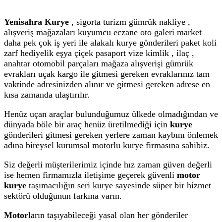
Yenisahra Kurye
, sigorta turizm gümrük nakliye ,
alışveriş mağazaları kuyumcu eczane oto galeri market
daha pek çok iş yeri ile alakalı kurye gönderileri paket koli
zarf hediyelik eşya çiçek pasaport vize kimlik , ilaç ,
anahtar otomobil parçaları mağaza alışverişi gümrük
evrakları uçak kargo ile gitmesi gereken evraklarınız tam
vaktinde adresinizden alınır ve gitmesi gereken adrese en
kısa zamanda ulaştırılır.
Henüz uçan araçlar bulunduğumuz ülkede olmadığından ve
dünyada böle bir araç henüz üretilmediği için
kurye
gönderileri gitmesi gereken yerlere zaman kaybını önlemek
adına bireysel kurumsal motorlu kurye firmasına sahibiz.
Siz değerli müşterilerimiz içinde hız zaman güven değerli
ise hemen firmamızla iletişime geçerek güvenli
motor
kurye
taşımacılığın seri kurye sayesinde süper bir hizmet
sektörü olduğunun farkına varın.
Motor
ların taşıyabileceği yasal olan her gönderiler