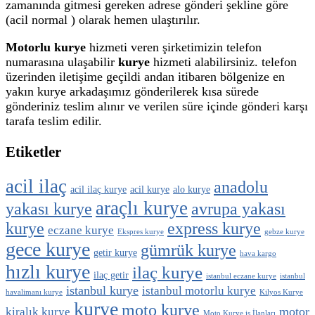
zamanında gitmesi gereken adrese gönderi şekline göre
(acil normal ) olarak hemen ulaştırılır.
Motorlu kurye
hizmeti veren şirketimizin telefon
numarasına ulaşabilir
kurye
hizmeti alabilirsiniz. telefon
üzerinden iletişime geçildi andan itibaren bölgenize en
yakın kurye arkadaşımız gönderilerek kısa sürede
gönderiniz teslim alınır ve verilen süre içinde gönderi karşı
tarafa teslim edilir.
Etiketler
acil ilaç
anadolu
acil ilaç kurye
acil kurye
alo kurye
araçlı kurye
yakası kurye
avrupa yakası
kurye
express kurye
eczane kurye
Ekspres kurye
gebze kurye
gece kurye
gümrük kurye
getir kurye
hava kargo
hızlı kurye
ilaç kurye
ilaç getir
istanbul eczane kurye
istanbul
istanbul kurye
istanbul motorlu kurye
havalimanı kurye
Kilyos Kurye
kurye
moto kurye
motor
kiralık kurye
Moto Kurye is İlanları