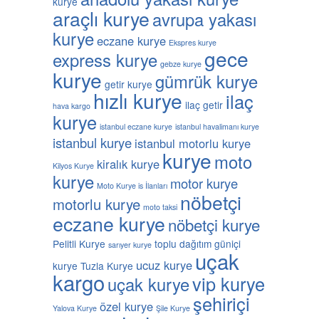
kurye
araçlı kurye
avrupa yakası
kurye
eczane kurye
Ekspres kurye
gece
express kurye
gebze kurye
kurye
gümrük kurye
getir kurye
hızlı kurye
ilaç
ilaç getir
hava kargo
kurye
istanbul eczane kurye
istanbul havalimanı kurye
istanbul kurye
istanbul motorlu kurye
kurye
moto
kiralık kurye
Kilyos Kurye
kurye
motor kurye
Moto Kurye is İlanları
nöbetçi
motorlu kurye
moto taksi
eczane kurye
nöbetçi kurye
Pelitli Kurye
toplu dağıtım güniçi
sarıyer kurye
uçak
ucuz kurye
kurye
Tuzla Kurye
kargo
vip kurye
uçak kurye
şehiriçi
özel kurye
Yalova Kurye
Şile Kurye