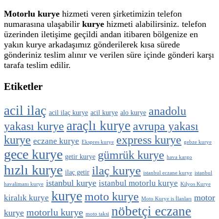
Motorlu kurye
hizmeti veren şirketimizin telefon
numarasına ulaşabilir
kurye
hizmeti alabilirsiniz. telefon
üzerinden iletişime geçildi andan itibaren bölgenize en
yakın kurye arkadaşımız gönderilerek kısa sürede
gönderiniz teslim alınır ve verilen süre içinde gönderi karşı
tarafa teslim edilir.
Etiketler
acil ilaç
anadolu
acil ilaç kurye
acil kurye
alo kurye
araçlı kurye
yakası kurye
avrupa yakası
kurye
express kurye
eczane kurye
Ekspres kurye
gebze kurye
gece kurye
gümrük kurye
getir kurye
hava kargo
hızlı kurye
ilaç kurye
ilaç getir
istanbul eczane kurye
istanbul
istanbul kurye
istanbul motorlu kurye
havalimanı kurye
Kilyos Kurye
kurye
moto kurye
motor
kiralık kurye
Moto Kurye is İlanları
nöbetçi eczane
motorlu kurye
kurye
moto taksi