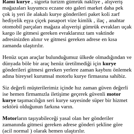
Rami kurye
, sigorta turizm gümrük nakliye , alışveriş
mağazaları kuyumcu eczane oto galeri market daha pek
çok iş yeri ile alakalı kurye gönderileri paket koli zarf
hediyelik eşya çiçek pasaport vize kimlik , ilaç , anahtar
otomobil parçaları mağaza alışverişi gümrük evrakları uçak
kargo ile gitmesi gereken evraklarınız tam vaktinde
adresinizden alınır ve gitmesi gereken adrese en kısa
zamanda ulaştırılır.
Henüz uçan araçlar bulunduğumuz ülkede olmadığından ve
dünyada böle bir araç henüz üretilmediği için
kurye
gönderileri gitmesi gereken yerlere zaman kaybını önlemek
adına bireysel kurumsal motorlu kurye firmasına sahibiz.
Siz değerli müşterilerimiz içinde hız zaman güven değerli
ise hemen firmamızla iletişime geçerek güvenli
motor
kurye
taşımacılığın seri kurye sayesinde süper bir hizmet
sektörü olduğunun farkına varın.
Motor
ların taşıyabileceği yasal olan her gönderiler
zamanında gitmesi gereken adrese gönderi şekline göre
(acil normal ) olarak hemen ulaştırılır.