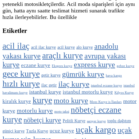
yetenekli motosikletçilerdir. Acil moda siparişleri için aynı
gün, hatta aynı saatte teslimat hizmeti sunarak trafikte
hızla ilerleyebilirler. Bu özellikle
Etiketler
acil ilaç
anadolu
acil ilaç kurye
acil kurye
alo kurye
araçlı kurye
yakası kurye
avrupa yakası
kurye
express kurye
eczane kurye
Ekspres kurye
gebze kurye
gece kurye
gümrük kurye
getir kurye
hava kargo
hızlı kurye
ilaç kurye
ilaç getir
istanbul eczane kurye
istanbul
istanbul kurye
istanbul motorlu kurye
havalimanı kurye
Kilyos Kurye
kurye
moto kurye
motor
kiralık kurye
Moto Kurye is İlanları
nöbetçi eczane
motorlu kurye
kurye
moto taksi
kurye
nöbetçi kurye
Pelitli Kurye
toplu dağıtım
sarıyer kurye
uçak kargo
uçak
ucuz kurye
güniçi kurye
Tuzla Kurye