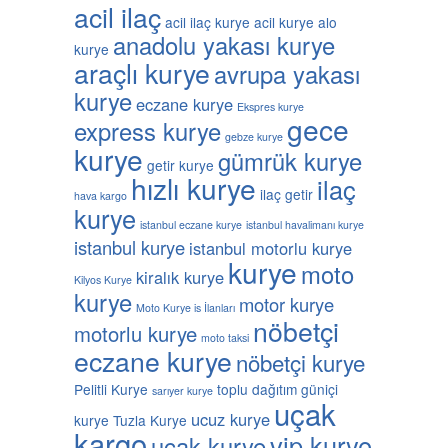
acil ilaç
acil ilaç kurye
acil kurye
alo
anadolu yakası kurye
kurye
araçlı kurye
avrupa yakası
kurye
eczane kurye
Ekspres kurye
gece
express kurye
gebze kurye
kurye
gümrük kurye
getir kurye
hızlı kurye
ilaç
ilaç getir
hava kargo
kurye
istanbul eczane kurye
istanbul havalimanı kurye
istanbul kurye
istanbul motorlu kurye
kurye
moto
kiralık kurye
Kilyos Kurye
kurye
motor kurye
Moto Kurye is İlanları
nöbetçi
motorlu kurye
moto taksi
eczane kurye
nöbetçi kurye
Pelitli Kurye
toplu dağıtım güniçi
sarıyer kurye
uçak
ucuz kurye
kurye
Tuzla Kurye
kargo
vip kurye
uçak kurye