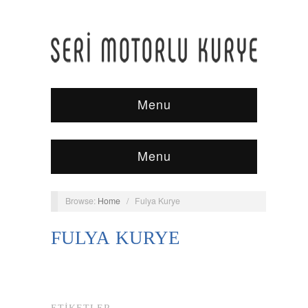
Menu
Menu
Browse:
Home
/
Fulya Kurye
FULYA KURYE