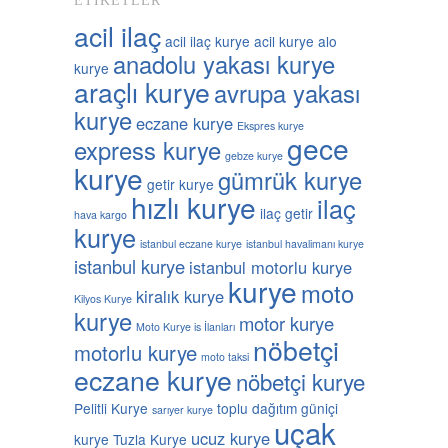
ETIKETLER
acil ilaç
acil ilaç kurye
acil kurye
alo
anadolu yakası kurye
kurye
araçlı kurye
avrupa yakası
kurye
eczane kurye
Ekspres kurye
gece
express kurye
gebze kurye
kurye
gümrük kurye
getir kurye
hızlı kurye
ilaç
ilaç getir
hava kargo
kurye
istanbul eczane kurye
istanbul havalimanı kurye
istanbul kurye
istanbul motorlu kurye
kurye
moto
kiralık kurye
Kilyos Kurye
kurye
motor kurye
Moto Kurye is İlanları
nöbetçi
motorlu kurye
moto taksi
eczane kurye
nöbetçi kurye
Pelitli Kurye
toplu dağıtım güniçi
sarıyer kurye
uçak
ucuz kurye
kurye
Tuzla Kurye