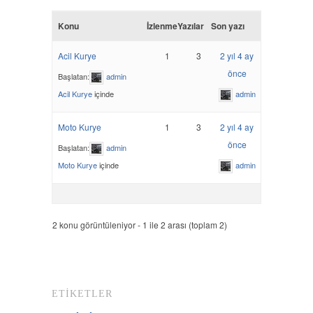
Konu
İzlenme
Yazılar
Son yazı
Acil Kurye
1
3
2 yıl 4 ay
önce
Başlatan:
admin
Acil Kurye
içinde
admin
Moto Kurye
1
3
2 yıl 4 ay
önce
Başlatan:
admin
Moto Kurye
içinde
admin
2 konu görüntüleniyor - 1 ile 2 arası (toplam 2)
ETIKETLER