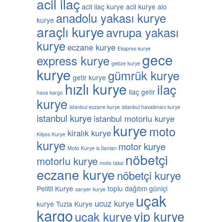
acil ilaç
acil ilaç kurye
acil kurye
alo
anadolu yakası kurye
kurye
araçlı kurye
avrupa yakası
kurye
eczane kurye
Ekspres kurye
gece
express kurye
gebze kurye
kurye
gümrük kurye
getir kurye
hızlı kurye
ilaç
ilaç getir
hava kargo
kurye
istanbul eczane kurye
istanbul havalimanı kurye
istanbul kurye
istanbul motorlu kurye
kurye
moto
kiralık kurye
Kilyos Kurye
kurye
motor kurye
Moto Kurye is İlanları
nöbetçi
motorlu kurye
moto taksi
eczane kurye
nöbetçi kurye
Pelitli Kurye
toplu dağıtım güniçi
sarıyer kurye
uçak
ucuz kurye
kurye
Tuzla Kurye
kargo
vip kurye
uçak kurye