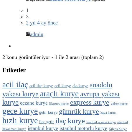
1
3
2 yıl 4 ay önce
admin
2 konu görüntüleniyor - 1 ile 2 arası (toplam 2)
Etiketler
acil ilaç
anadolu
acil ilaç kurye
acil kurye
alo kurye
araçlı kurye
yakası kurye
avrupa yakası
kurye
express kurye
eczane kurye
Ekspres kurye
gebze kurye
gece kurye
gümrük kurye
getir kurye
hava kargo
hızlı kurye
ilaç kurye
ilaç getir
istanbul eczane kurye
istanbul
istanbul kurye
istanbul motorlu kurye
havalimanı kurye
Kilyos Kurye