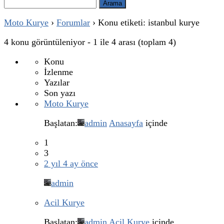
Arama:
Moto Kurye
›
Forumlar
›
Konu etiketi: istanbul kurye
4 konu görüntüleniyor - 1 ile 4 arası (toplam 4)
Konu
İzlenme
Yazılar
Son yazı
Moto Kurye
Başlatan:
admin
Anasayfa
içinde
1
3
2 yıl 4 ay önce
admin
Acil Kurye
Başlatan:
admin
Acil Kurye
içinde