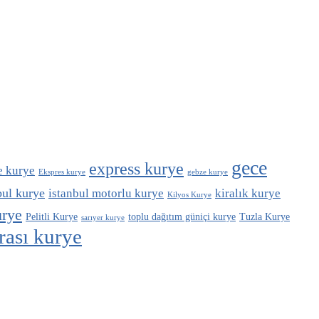
gece
express kurye
e kurye
Ekspres kurye
gebze kurye
bul kurye
istanbul motorlu kurye
kiralık kurye
Kilyos Kurye
urye
Pelitli Kurye
toplu dağıtım güniçi kurye
Tuzla Kurye
sarıyer kurye
arası kurye