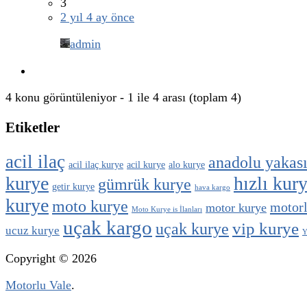
3
2 yıl 4 ay önce
admin
4 konu görüntüleniyor - 1 ile 4 arası (toplam 4)
Etiketler
acil ilaç
anadolu yakas
acil ilaç kurye
acil kurye
alo kurye
kurye
hızlı kur
gümrük kurye
getir kurye
hava kargo
kurye
moto kurye
motorl
motor kurye
Moto Kurye is İlanları
uçak kargo
vip kurye
uçak kurye
ucuz kurye
Y
Copyright © 2026
Motorlu Vale
.