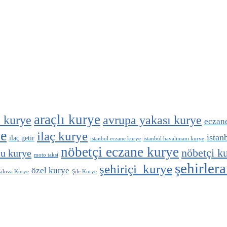
araçlı kurye
ı kurye
avrupa yakası kurye
eczan
ye
ilaç kurye
istan
ilaç getir
istanbul eczane kurye
istanbul havalimanı kurye
nöbetçi eczane kurye
nöbetçi k
u kurye
moto taksi
şehirler
şehiriçi kurye
özel kurye
alova Kurye
Şile Kurye