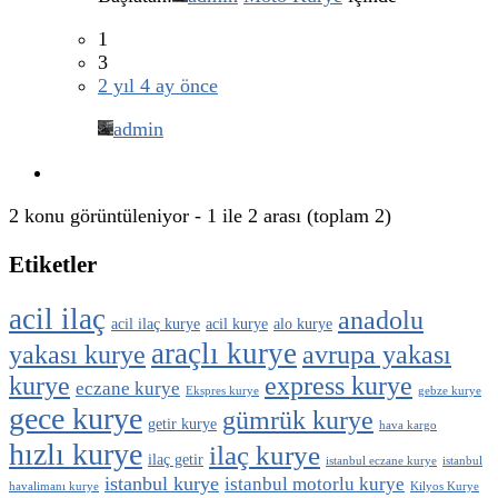
1
3
2 yıl 4 ay önce
admin
2 konu görüntüleniyor - 1 ile 2 arası (toplam 2)
Etiketler
acil ilaç
anadolu
acil ilaç kurye
acil kurye
alo kurye
araçlı kurye
yakası kurye
avrupa yakası
kurye
express kurye
eczane kurye
Ekspres kurye
gebze kurye
gece kurye
gümrük kurye
getir kurye
hava kargo
hızlı kurye
ilaç kurye
ilaç getir
istanbul eczane kurye
istanbul
istanbul kurye
istanbul motorlu kurye
havalimanı kurye
Kilyos Kurye