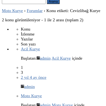
Arama:
Moto Kurye
›
Forumlar
›
Konu etiketi: Cevizlibağ Kurye
2 konu görüntüleniyor - 1 ile 2 arası (toplam 2)
Konu
İzlenme
Yazılar
Son yazı
Acil Kurye
Başlatan:
admin
Acil Kurye
içinde
1
3
2 yıl 4 ay önce
admin
Moto Kurye
Başlatan:
admin
Moto Kurye
içinde