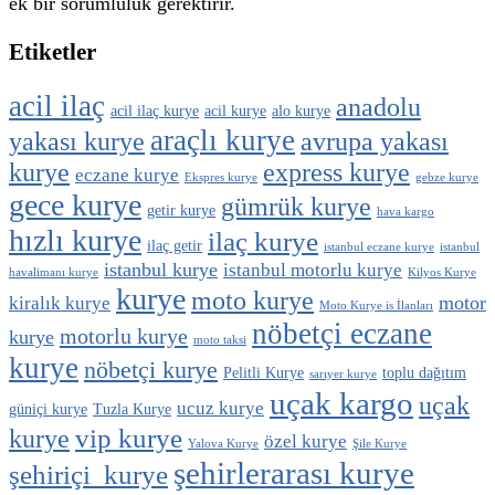
ek bir sorumluluk gerektirir.
Etiketler
acil ilaç
anadolu
acil ilaç kurye
acil kurye
alo kurye
araçlı kurye
yakası kurye
avrupa yakası
kurye
express kurye
eczane kurye
Ekspres kurye
gebze kurye
gece kurye
gümrük kurye
getir kurye
hava kargo
hızlı kurye
ilaç kurye
ilaç getir
istanbul eczane kurye
istanbul
istanbul kurye
istanbul motorlu kurye
havalimanı kurye
Kilyos Kurye
kurye
moto kurye
motor
kiralık kurye
Moto Kurye is İlanları
nöbetçi eczane
motorlu kurye
kurye
moto taksi
kurye
nöbetçi kurye
Pelitli Kurye
toplu dağıtım
sarıyer kurye
uçak kargo
uçak
ucuz kurye
güniçi kurye
Tuzla Kurye
vip kurye
kurye
özel kurye
Yalova Kurye
Şile Kurye
şehirlerarası kurye
şehiriçi kurye