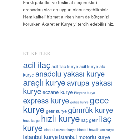
Farklı paketler ve teslimat seçenekleri
arasından size en uygun olanı seçebilirsiniz.
Hem kaliteli hizmet alırken hem de bütçenizi
korurken Akaretler Kurye’yi tercih edebilirsiniz.
ETIKETLER
acil ilaç
acil ilaç kurye
acil kurye
alo
anadolu yakası kurye
kurye
araçlı kurye
avrupa yakası
kurye
eczane kurye
Ekspres kurye
gece
express kurye
gebze kurye
kurye
gümrük kurye
getir kurye
hızlı kurye
ilaç
ilaç getir
hava kargo
kurye
istanbul eczane kurye
istanbul havalimanı kurye
istanbul kurye
istanbul motorlu kurye