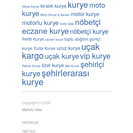
kurye
moto
kiralık kurye
Kilyos Kurye
kurye
motor kurye
Moto Kurye is İlanları
nöbetçi
motorlu kurye
moto taksi
eczane kurye
nöbetçi kurye
Pelitli Kurye
toplu dağıtım güniçi
sarıyer kurye
uçak
ucuz kurye
kurye
Tuzla Kurye
kargo
vip kurye
uçak kurye
şehiriçi
özel kurye
Yalova Kurye
Şile Kurye
şehirlerarası
kurye
kurye
Copyright © 2026
Motorlu Vale
.
FACEBOOK
TWITTER