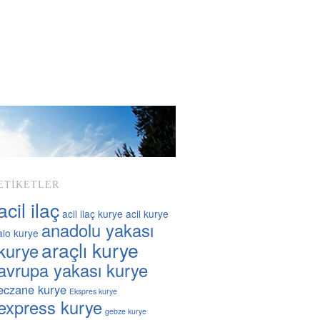
ETIKETLER
acil ilaç
acil ilaç kurye
acil kurye
anadolu yakası
alo kurye
araçlı kurye
kurye
avrupa yakası kurye
GÜNIÇI KURYE
eczane kurye
Ekspres kurye
express kurye
gebze kurye
8 Nisan 2024