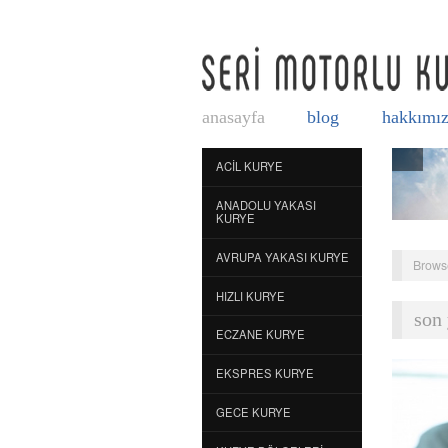
anasayfa
blog
hakkımı
ACIL KURYE
ANADOLU YAKASI
KURYE
AVRUPA YAKASI KURYE
Brows
HIZLI KURYE
son 
ECZANE KURYE
EKSPRES KURYE
GECE KURYE