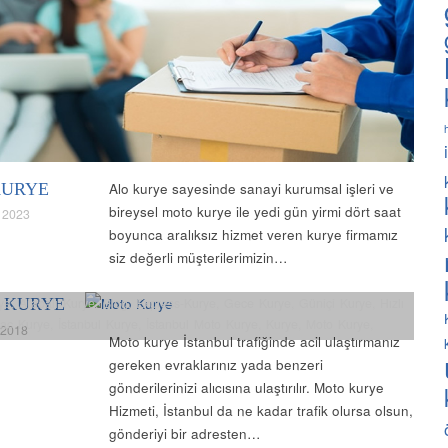
KURYE
Alo kurye sayesinde sanayi kurumsal işleri ve
bireysel moto kurye ile yedi gün yirmi dört saat
 2023
boyunca aralıksız hizmet veren kurye firmamız
siz değerli müşterilerimizin…
 KURYE
ye
,
Arabalı Kurye
,
Blog
,
Express-Kurye
,
Gece Kurye
,
Güniçi Kurye
,
Hızlı
laç Kurye
,
İstanbul Kurye
,
İstanbul Moto Kurye
,
Kurye
,
Moto Kurye
,
 2018
Moto kurye İstanbul trafiğinde acil ulaştırmanız
 Kurye
,
Normal Kurye
,
Özel Kurye
,
Uçak Kurye
,
Vip Kurye
,
Yurtiiçi
gereken evraklarınız yada benzeri
gönderilerinizi alıcısına ulaştırılır. Moto kurye
Hizmeti, İstanbul da ne kadar trafik olursa olsun,
gönderiyi bir adresten…