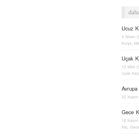
daha
Ucuz K
4 Nisan 
Kurye
,
Ma
Uçak K
12 Mart 
Uçak Kar
Avrupa
22 Kasım
Gece K
18 Kasım
İlaç
,
Gece