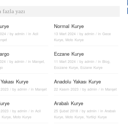
 fazla yazı
urye
Normal Kurye
2024
/ by
admin
/ in
Acil
13 Mart 2024
/ by
admin
/ in
Gece
nşet
Kurye
,
Moto Kurye
argo
Eczane Kurye
2024
/ by
admin
/ in
Manşet
,
11 Mart 2024
/ by
admin
/ in
Blog
,
go
Ecczane Kurye
,
Eczane Kurye
 Yakası Kurye
Anadolu Yakası Kurye
 2023
/ by
admin
/ in
Manşet
22 Kasım 2023
/ by
admin
/ in
Manşet
urye
Arabalı Kurye
 2023
/ by
admin
/ in
Acil
25 Şubat 2018
/ by
admin
/ in
Arabalı
 Kurye
,
Moto Kurye
Kurye
,
Moto Kurye
,
Yurtiiçi Kurye