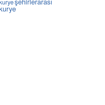
şehirlerarası
kurye
kurye