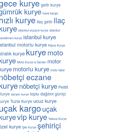
gece kurye
getir kurye
gümrük kurye
hava kargo
hızlı kurye
ilaç
ilaç getir
kurye
istanbul eczane kurye
istanbul
istanbul kurye
havalimanı kurye
istanbul motorlu kurye
Kilyos Kurye
kurye
moto
kiralık kurye
kurye
motor
Moto Kurye is İlanları
motorlu kurye
kurye
moto taksi
nöbetçi eczane
kurye
nöbetçi kurye
Pelitli
Kurye
toplu dağıtım güniçi
sarıyer kurye
ucuz kurye
kurye
Tuzla Kurye
uçak kargo
uçak
vip kurye
kurye
Yalova Kurye
şehiriçi
özel kurye
Şile Kurye