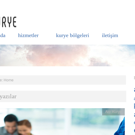
zda
hizmetler
kurye bölgeleri
i̇letişim
e:
Home
yazılar
Alo Kurye