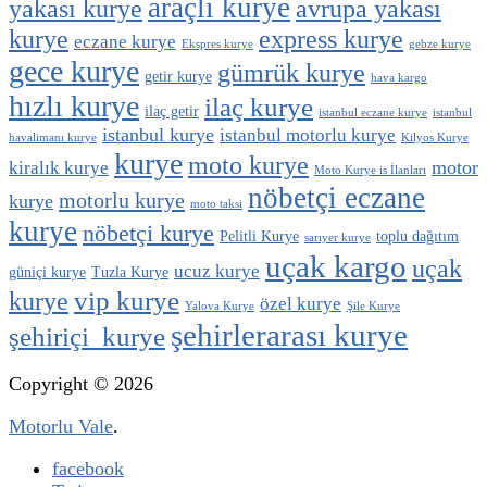
araçlı kurye
yakası kurye
avrupa yakası
kurye
express kurye
eczane kurye
Ekspres kurye
gebze kurye
gece kurye
gümrük kurye
getir kurye
hava kargo
hızlı kurye
ilaç kurye
ilaç getir
istanbul eczane kurye
istanbul
istanbul kurye
istanbul motorlu kurye
havalimanı kurye
Kilyos Kurye
kurye
moto kurye
motor
kiralık kurye
Moto Kurye is İlanları
nöbetçi eczane
motorlu kurye
kurye
moto taksi
kurye
nöbetçi kurye
Pelitli Kurye
toplu dağıtım
sarıyer kurye
uçak kargo
uçak
ucuz kurye
güniçi kurye
Tuzla Kurye
vip kurye
kurye
özel kurye
Yalova Kurye
Şile Kurye
şehirlerarası kurye
şehiriçi kurye
Copyright © 2026
Motorlu Vale
.
facebook