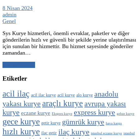
8 Nisan 2024
admin
Genel
Sys Kurye hizmetleri, önemli evraklar, paketler ve diğer
gönderilerin hızlı ve güvenli bir şekilde yerine ulaştırılması
için sunulan bir hizmettir. Bu hizmet sayesinde gönderiler
zamandan…
Yazıyı Oku →
Etiketler
acil ilaç
anadolu
acil ilaç kurye
acil kurye
alo kurye
araçlı kurye
yakası kurye
avrupa yakası
kurye
express kurye
eczane kurye
Ekspres kurye
gebze kurye
gece kurye
gümrük kurye
getir kurye
hava kargo
hızlı kurye
ilaç kurye
ilaç getir
istanbul eczane kurye
istanbul